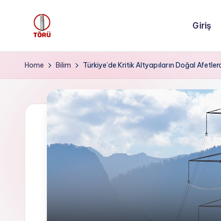
Giriş
Skip
to
T
content
Ö
Home
Bilim
Türkiye’de Kritik Altyapıların Doğal Afetl
R
Ü