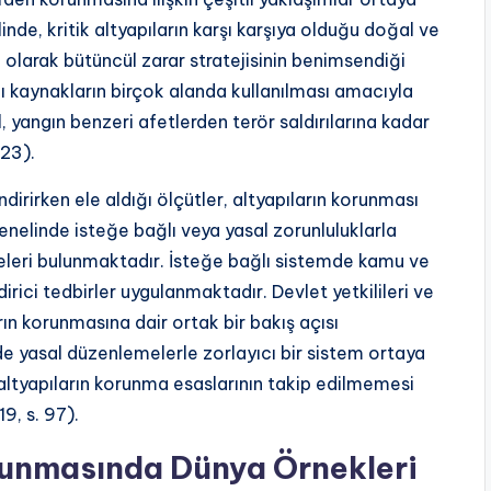
e, kritik altyapıların karşı karşıya olduğu doğal ve
 olarak bütüncül zarar stratejisinin benimsendiği
ı kaynakların birçok alanda kullanılması amacıyla
l, yangın benzeri afetlerden terör saldırılarına kadar
023).
ndirirken ele aldığı ölçütler, altyapıların korunması
genelinde isteğe bağlı veya yasal zorunluluklarla
meleri bulunmaktadır. İsteğe bağlı sistemde kamu ve
ndirici tedbirler uygulanmaktadır. Devlet yetkilileri ve
arın korunmasına dair ortak bir bakış açısı
e yasal düzenlemelerle zorlayıcı bir sistem ortaya
altyapıların korunma esaslarının takip edilmemesi
9, s. 97).
orunmasında Dünya Örnekleri