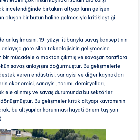
fetlerden çok insan kaynaklı saldırılara karşı
k incelendiğinde birtakım altyapıların gelişen
an oluşan bir bütün haline gelmesiyle kritikleştiği
e anlaşılmasını, 19. yüzyıl itibarıyla savaş konseptinin
anlayışa göre silah teknolojisinin gelişmesine
en bir mücadele olmaktan çıkmış ve savaşan taraflara
ekûn savaş anlayışını doğurmuştur. Bu gelişmelerle
 destek veren endüstrisi, sanayisi ve diğer kaynakları
rin ekonomisi, sanayisi, tarımı, demiryolları,
larak ele alınmış ve savaş durumunda bu sektörler
 dönüşmüştür. Bu gelişmeler kritik altyapı kavramının
rak, bu altyapılar korunması hayati önem taşıyan
).