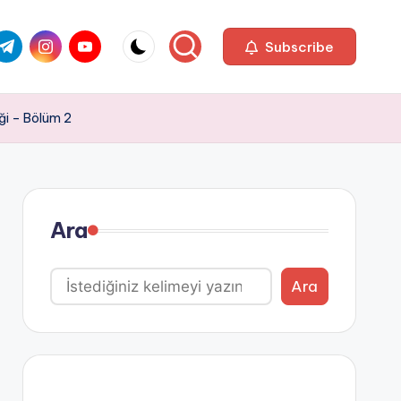
com
r.com
.me
instagram.com
youtube.com
Subscribe
eği – Bölüm 2
Ara
Ara