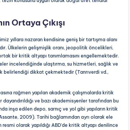
, tezin konusuna uygun olarak doğal afet tehdidi
nın Ortaya Çıkışı
imiz yıllara nazaran kendisine geniş bir tartışma alanı
 Ülkelerin gelişmişlik oranı, jeopolitik öncelikleri,
rtak bir kritik altyapı tanımlamasını engellemektedir.
eler incelendiğinde ulaştırma, su hizmetleri, sağlık ve
rak belirlendiği dikkat çekmektedir (Tanrıverdi vd.,
amasına rağmen yapılan akademik çalışmalarda kritik
 dayandırıldığı ve bazı akademisyenler tarafından bu
 inşa edilen depo, sarnıç ve yol gibi yapıların kritik
(Assante, 2009). Tarihi bağlamından ayrı olarak ele
rın resmi olarak yapıldığı ABD’de kritik altyapı denilince