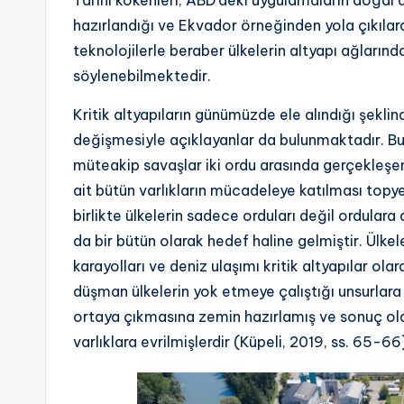
Tarihi kökenleri, ABD’deki uygulamaların doğal a
hazırlandığı ve Ekvador örneğinden yola çıkılara
teknolojilerle beraber ülkelerin altyapı ağlarınd
söylenebilmektedir.
Kritik altyapıların günümüzde ele alındığı şeklind
değişmesiyle açıklayanlar da bulunmaktadır. Bu 
müteakip savaşlar iki ordu arasında gerçekleş
ait bütün varlıkların mücadeleye katılması topy
birlikte ülkelerin sadece orduları değil ordulara
da bir bütün olarak hedef haline gelmiştir. Ülkele
karayolları ve deniz ulaşımı kritik altyapılar o
düşman ülkelerin yok etmeye çalıştığı unsurlara
ortaya çıkmasına zemin hazırlamış ve sonuç ola
varlıklara evrilmişlerdir (Küpeli, 2019, ss. 65-66