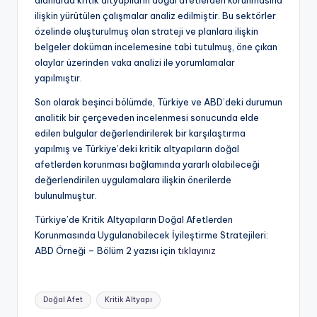
alanlarda kritik altyapıların doğal afetlerden korunmasına
ilişkin yürütülen çalışmalar analiz edilmiştir. Bu sektörler
özelinde oluşturulmuş olan strateji ve planlara ilişkin
belgeler doküman incelemesine tabi tutulmuş, öne çıkan
olaylar üzerinden vaka analizi ile yorumlamalar
yapılmıştır.
Son olarak beşinci bölümde, Türkiye ve ABD’deki durumun
analitik bir çerçeveden incelenmesi sonucunda elde
edilen bulgular değerlendirilerek bir karşılaştırma
yapılmış ve Türkiye’deki kritik altyapıların doğal
afetlerden korunması bağlamında yararlı olabileceği
değerlendirilen uygulamalara ilişkin önerilerde
bulunulmuştur.
Türkiye’de Kritik Altyapıların Doğal Afetlerden
Korunmasında Uygulanabilecek İyileştirme Stratejileri:
ABD Örneği – Bölüm 2 yazısı için
tıklayınız
Tags:
Doğal Afet
Kritik Altyapı