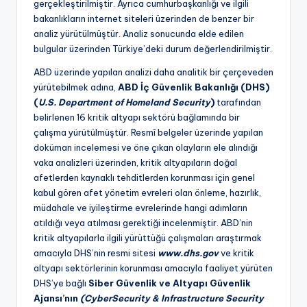
gerçekleştirilmiştir. Ayrıca cumhurbaşkanlığı ve ilgili
bakanlıkların internet siteleri üzerinden de benzer bir
analiz yürütülmüştür. Analiz sonucunda elde edilen
bulgular üzerinden Türkiye’deki durum değerlendirilmiştir.
ABD üzerinde yapılan analizi daha analitik bir çerçeveden
yürütebilmek adına,
ABD İç Güvenlik Bakanlığı (DHS)
(
U.S.
Department of Homeland Security
)
tarafından
belirlenen 16 kritik altyapı sektörü bağlamında bir
çalışma yürütülmüştür. Resmî belgeler üzerinde yapılan
doküman incelemesi ve öne çıkan olayların ele alındığı
vaka analizleri üzerinden, kritik altyapıların doğal
afetlerden kaynaklı tehditlerden korunması için genel
kabul gören afet yönetim evreleri olan önleme, hazırlık,
müdahale ve iyileştirme evrelerinde hangi adımların
atıldığı veya atılması gerektiği incelenmiştir. ABD’nin
kritik altyapılarla ilgili yürüttüğü çalışmaları araştırmak
amacıyla DHS’nin resmi sitesi
www.dhs.gov
ve kritik
altyapı sektörlerinin korunması amacıyla faaliyet yürüten
DHS’ye bağlı
Siber Güvenlik ve Altyapı Güvenlik
Ajansı’nın
(CyberSecurity & Infrastructure Security