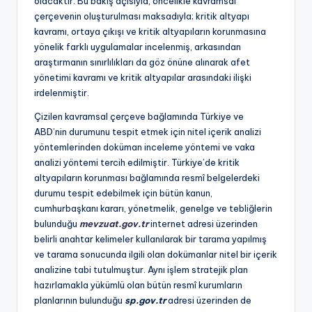
olacaktır. Bu bakış açısıyla, öncelikle kavramsal
çerçevenin oluşturulması maksadıyla; kritik altyapı
kavramı, ortaya çıkışı ve kritik altyapıların korunmasına
yönelik farklı uygulamalar incelenmiş, arkasından
araştırmanın sınırlılıkları da göz önüne alınarak afet
yönetimi kavramı ve kritik altyapılar arasındaki ilişki
irdelenmiştir.
Çizilen kavramsal çerçeve bağlamında Türkiye ve
ABD’nin durumunu tespit etmek için nitel içerik analizi
yöntemlerinden doküman inceleme yöntemi ve vaka
analizi yöntemi tercih edilmiştir. Türkiye’de kritik
altyapıların korunması bağlamında resmî belgelerdeki
durumu tespit edebilmek için bütün kanun,
cumhurbaşkanı kararı, yönetmelik, genelge ve tebliğlerin
bulunduğu
mevzuat.gov.tr
internet adresi üzerinden
belirli anahtar kelimeler kullanılarak bir tarama yapılmış
ve tarama sonucunda ilgili olan dokümanlar nitel bir içerik
analizine tabi tutulmuştur. Aynı işlem stratejik plan
hazırlamakla yükümlü olan bütün resmî kurumların
planlarının bulunduğu
sp.gov.tr
adresi üzerinden de