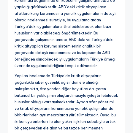
korunması bağlamında en kapsamlı çalışmaların ABD’de
yapıldığı görülmektedir. ABD’deki kritik altyapıların
afetlere karşı korunmasına yönelik uygulamaların detaylı
olarak incelenmesi suretiyle, bu uygulamalardan
Türkiye’deki uygulamalara ithal edilebilecek olan bazı
hususların var olabileceği öngörülmektedir. Bu
çerçevede çalışmanın amacı, ABD’deki ve Türkiye’deki
kritik altyapıları koruma sistemlerinin analitik bir
çerçevede detaylı incelenmesi ve bu kapsamda ABD
örneğinden alınabilecek iyi uygulamaların Türkiye örneği
üzerinde uygulanabilirliğinin tespit edilmesidir.
Yapılan incelemede Türkiye’de kritik altyapıların
çoğunlukla siber güvenlik açısından ele alındığı
anlaşılmakta, öte yandan diğer boyutları da içeren
bütüncül bir yaklaşımın oluşturulmasıyla iyileştirilebilecek
hususlar olduğu varsayılmaktadır. Ayrıca afet yönetimi
ve kritik altyapıların korunmasına yönelik çalışmalar da
birbirlerinden ayrı mecralarda yürütülmektedir. Oysa, bu
iki konuyu birbirleri ile olan yakın ilişkileri sebebiyle ortak
bir çerçeveden ele alan ve bu tezde benimsenen