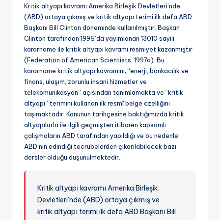
Kritik altyapı kavramı Amerika Birleşik Devletleri’nde
(ABD) ortaya çıkmış ve kritik altyapı terimi ilk defa ABD
Başkanı Bill Clinton döneminde kullanılmıştır. Başkan
Clinton tarafından 1996’da yayımlanan 13010 sayılı
kararname ile kritik altyapı kavramı resmiyet kazanmıştır
(Federation of American Scientists, 1997a). Bu
kararname kritik altyapı kavramını; “enerji, bankacılık ve
finans, ulaşım, zorunlu insani hizmetler ve
telekomünikasyon” açısından tanımlamakta ve “kritik
altyapı” terimini kullanan ilk resmî belge özelliğini
taşımaktadır. Konunun tarihçesine baktığımızda kritik
altyapılarla ile ilgili geçmişten itibaren kapsamlı
çalışmaların ABD tarafından yapıldığı ve bu nedenle
ABD’nin edindiği tecrübelerden çıkarılabilecek bazı
dersler olduğu düşünülmektedir.
Kritik altyapı kavramı Amerika Birleşik
Devletleri’nde (ABD) ortaya çıkmış ve
kritik altyapı terimi ilk defa ABD Başkanı Bill