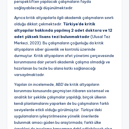
perspektiften yapılacak çalışmaların fayda
sağlayabileceği düşünülmektedir.
Ayrıca kritik altyapılarla ilgili akademik çalışmaların sınırlı
olduğu dikkat çekmektedir.
Türkiye’de kritik
altyapılar hakkında yapılmış 2 adet doktora ve 12
adet yüksek lisans tezi bulunmaktadır
(Ulusal Tez
Merkezi, 2023). Bu çalışmaların çoğunluğu da kritik
altyapıların siber güvenlik ve kontrolü üzerinde
durmuştur. Kritik altyapıların afet yönetimi çerçevesinde
korunmasına dair yeterli akademik çalışma olmadığı ve
hazırlanan bu tezle bu alana katkı sağlanacağı
varsayılmaktadır.
Yapılan ön incelemede, ABD’de kritik altyapıların
korunması konusunda geçmişten itibaren sistemsel ve
analitik bir şekilde çalışmalar yapıldığı, birçok ülkenin
kendi planlamalarını yaparken de bu çalışmaların farklı
seviyelerde etkili olduğu görülmüştür. Türkiye’deki
uygulamaların iyileştirilmesine yönelik önerilerde
bulunmak amacı güden bu araştırmada, farklı ülke
örnekleri de inceleme kapsamına dahil edilebilecek olsa