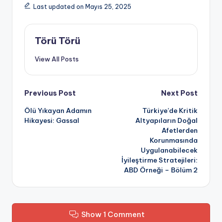
Last updated on Mayıs 25, 2025
Törü Törü
View All Posts
Post
Previous Post
Next Post
Ölü Yıkayan Adamın
Türkiye’de Kritik
navigation
Hikayesi: Gassal
Altyapıların Doğal
Afetlerden
Korunmasında
Uygulanabilecek
İyileştirme Stratejileri:
ABD Örneği – Bölüm 2
Show 1 Comment