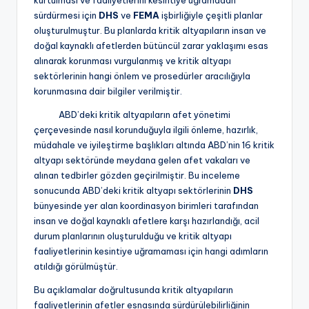
sürdürmesi için
DHS
ve
FEMA
işbirliğiyle çeşitli planlar
oluşturulmuştur. Bu planlarda kritik altyapıların insan ve
doğal kaynaklı afetlerden bütüncül zarar yaklaşımı esas
alınarak korunması vurgulanmış ve kritik altyapı
sektörlerinin hangi önlem ve prosedürler aracılığıyla
korunmasına dair bilgiler verilmiştir.
ABD’deki kritik altyapıların afet yönetimi
çerçevesinde nasıl korunduğuyla ilgili önleme, hazırlık,
müdahale ve iyileştirme başlıkları altında ABD’nin 16 kritik
altyapı sektöründe meydana gelen afet vakaları ve
alınan tedbirler gözden geçirilmiştir. Bu inceleme
sonucunda ABD’deki kritik altyapı sektörlerinin
DHS
bünyesinde yer alan koordinasyon birimleri tarafından
insan ve doğal kaynaklı afetlere karşı hazırlandığı, acil
durum planlarının oluşturulduğu ve kritik altyapı
faaliyetlerinin kesintiye uğramaması için hangi adımların
atıldığı görülmüştür.
Bu açıklamalar doğrultusunda kritik altyapıların
faaliyetlerinin afetler esnasında sürdürülebilirliğinin