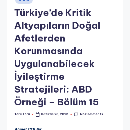
in
Türkiye’de Kritik
Altyapıların Doğal
Afetlerden
Korunmasında
Uygulanabilecek
İyileştirme
Stratejileri: ABD
Örneği – Bölüm 15
No Comments
Törü Törü
Haziran 23, 2025
Posted
by
Ahmet ÇOLAK