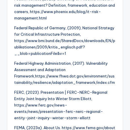
risk management? Definition, framework, education and
careers, https://www.phoenix.edu/blog/it-risk-
management.html
Federal Republic of Germany, (2009), National Strategy
for Critical Infrastructure Protection
,
https://www.bmi.bund.de/SharedDocs/downloads/EN/p
ublikationen/2009/kritis_englisch.pdf?
__blob=publicationFile&v=1
Federal Highway Administration, (2017). Vulnerability
Assessment and Adaptation
Framework,https://www.fhwa.dot.gov/environment/sus
tainability/resilience/adaptation_framework/index.cfm
FERC, (2023). Presentation | FERC-NERC-Regional
Entity Joint Inquiry Into Winter Storm Elliott,
https://www.ferc.gov/news-
events/news/presentation-ferc-nerc-regional-
entity-joint-inquiry-winter-storm-elliott
FEMA, (2023a). About Us. https://www.fema.gov/about