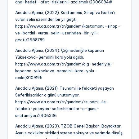
ana-hedefi-afet-risklerini-azaltmak/2006094#
Anadolu Ajansı, (2022). Kastamonu, Sinop ve Bartın’ı
vuran selin üzerinden bir yıl geçti.
https://www.aa.com.tr/tr/gundem/kastamonu-sinop-
ve-bartini-vuran-selin-uzerinden-bir-yil-
gecti/2658789
Anadolu Ajansı, (2024). Çığ nedeniyle kapanan
Yüksekova-Şemdinli kara yolu açıldı.
https://www.aa.com.tr/tr/gundem/cig-nedeniyle-
kapanan-yuksekova-semdinli-kara-yolu-
acildi/3109195
Anadolu Ajansı, (2021). Tsunami ile felaketi yaşayan
Seferihisarlılar o günü unutamıyor.
https://www.aa.com.tr/tr/gundem/tsunami-ile-
felaketi-yasayan-seferihisarlilar-o-gunu-
unutamiyor/2406336
Anadolu Ajansı, (2023). TZOB Genel Başkanı Bayraktar:
Aşırı sıcaklıklar bitkileri strese sokuyor ve verimde düşüş