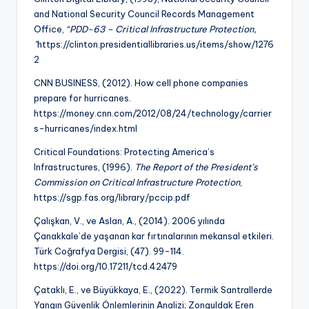
and National Security Council Records Management
Office,
“PDD-63 – Critical Infrastructure Protection,
”
https://clinton.presidentiallibraries.us/items/show/1276
2
CNN BUSINESS, (2012). How cell phone companies
prepare for hurricanes.
https://money.cnn.com/2012/08/24/technology/carrier
s-hurricanes/index.html
Critical Foundations: Protecting America’s
Infrastructures, (1996).
The Report of the President’s
Commission on Critical Infrastructure Protection
,
https://sgp.fas.org/library/pccip.pdf
Çalışkan, V., ve Aslan, A., (2014). 2006 yılında
Çanakkale’de yaşanan kar fırtınalarının mekansal etkileri.
Türk Coğrafya Dergisi, (47). 99-114.
https://doi.org/10.17211/tcd.42479
Çataklı, E., ve Büyükkaya, E., (2022). Termik Santrallerde
Yangın Güvenlik Önlemlerinin Analizi; Zonguldak Eren