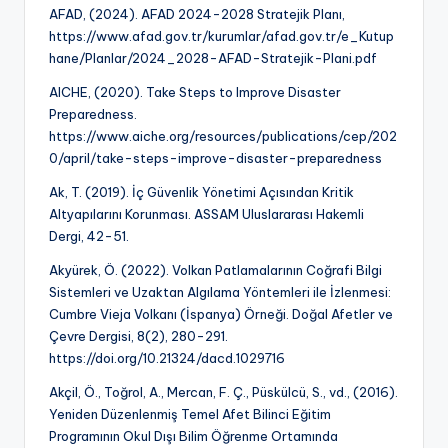
AFAD, (2024). AFAD 2024-2028 Stratejik Planı,
https://www.afad.gov.tr/kurumlar/afad.gov.tr/e_Kutup
hane/Planlar/2024_2028-AFAD-Stratejik-Plani.pdf
AICHE, (2020). Take Steps to Improve Disaster
Preparedness.
https://www.aiche.org/resources/publications/cep/202
0/april/take-steps-improve-disaster-preparedness
Ak, T. (2019). İç Güvenlik Yönetimi Açısından Kritik
Altyapılarını Korunması. ASSAM Uluslararası Hakemli
Dergi, 42-51.
Akyürek, Ö. (2022). Volkan Patlamalarının Coğrafi Bilgi
Sistemleri ve Uzaktan Algılama Yöntemleri ile İzlenmesi:
Cumbre Vieja Volkanı (İspanya) Örneği. Doğal Afetler ve
Çevre Dergisi, 8(2), 280-291.
https://doi.org/10.21324/dacd.1029716
Akçil, Ö., Toğrol, A., Mercan, F. Ç., Püskülcü, S., vd., (2016).
Yeniden Düzenlenmiş Temel Afet Bilinci Eğitim
Programının Okul Dışı Bilim Öğrenme Ortamında