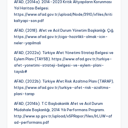
AFAD, (2014a). 2014-2023 Kritik Altyapıların Korunması
Yol Haritası Belgesi.
https://www.afad.gov.tr/upload/Node/3910/xfiles/kriti
kaltyapi-son.pdf
AFAD, (2018). Afet ve Acil Durum Yönetim Başkanlığı. Çığ,
https://www.afad.gov.tr/ciga-hazirlikli-olmak-icin-
neler-yapilmali
AFAD, (2022a). Türkiye Afet Yönetimi Strateji Belgesi ve
Eylem Planı (TAYSB). https://www.afad.gov.tr/turkiye-
afet-yonetimi-strateji-belgesi-ve-eylem-plani-
taysb#
AFAD, (2022b). Türkiye Afet Risk Azaltma Planı (TARAP),
https://www.afad.gov.tr/turkiye-afet-risk-azaltma-
plani-tarap
AFAD, (2014b). T.C Başbakanlık Afet ve Acil Durum
Müdahale Başkanlığı, 2014 Yılı Performans Programı.
http://www.sp.gov.tr/upload/xSPRapor/files/lrLUW+af
ad-performans.pdf