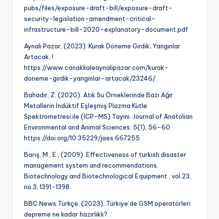
pubs/files/exposure-draft-bill/exposure-draft-
security-legislation-amendment-critical-
infrastructure-bill-2020-explanatory-document.pdf
Aynalı Pazar, (2023). Kurak Döneme Girdik; Yangınlar
Artacak..!.
https://www.canakkaleaynalipazar.com/kurak-
doneme-girdik-yanginlar-artacak/23246/
Bahadır, Z. (2020). Atık Su Örneklerinde Bazı Ağır
Metallerin İndüktif Eşleşmiş Plazma Kütle
Spektrometresi ile (ICP-MS) Tayini. Journal of Anatolian
Environmental and Animal Sciences. 5(1), 56-60.
https://doi.org/10.35229/jaes.667255
Barış, M., E., (2009). Effectiveness of turkish disaster
management system and recommendations.
Biotechnology and Biotechnological Equipment , vol.23,
no.3, 1391-1398.
BBC News Türkçe, (2023). Türkiye’de GSM operatörleri
depreme ne kadar hazırlıklı?.