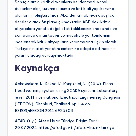
Sonuç olarak; kritik altyapıların belirlenmesi, yasal
düzenlemeler, kurumsallaşma ve kritik altyapı koruma
planlarının oluşturulması ABD’den alınabilecek başlıca
dersler olarak ön plana çıkmaktadır. ABD’deki kritik
altyapılara yönelik doğal afet tehlikesinin öncesinde ve
sonrasında alınan tedbir ve müdahale yöntemlerinin
incelenerek kritik altyapıların korunmasına ilişkin olarak
Türkiye’nin afet yönetim sistemine adapte edilmesinin
yararlı olacağı varsayılmaktadır.
Kaynakça
Achawakorn, K., Raksa, K., Kongkalai, N., (2014). Flash
flood warning system using SCADA system: Laboratory
level. 2014 International Electrical Engineering Congress
(iEECON), Chonburi, Thailand, pp.1-4 doi:
10.1109/iEECON.2014.6925908.
AFAD, (t.y.). Afete Hazır Türkiye. Erişim Tarihi:
20.07.2024. https://afad.gov.tr/afete-hazir-turkiye.