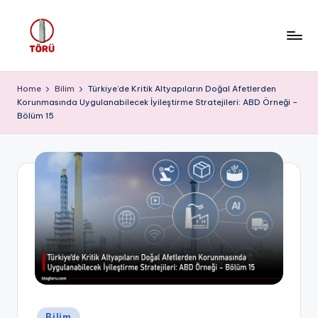
Skip
to
T
content
Ö
Home
Bilim
Türkiye’de Kritik Altyapıların Doğal Afetlerden
Korunmasında Uygulanabilecek İyileştirme Stratejileri: ABD Örneği –
R
Bölüm 15
Ü
Posted
Bilim