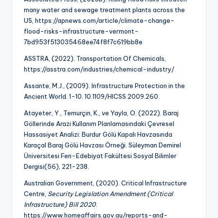
many water and sewage treatment plants across the
US, https://apnews.com/article/climate-change-
flood-risks-infrastructure-vermont-
7bd953f513035468ee74f8f7c619bb8e
ASSTRA, (2022). Transportation Of Chemicals,
https://asstra.com/industries/chemical-industry/
Assante, M.J., (2009). Infrastructure Protection in the
Ancient World. 1-10. 10.1109/HICSS.2009.260.
Atayeter, Y., Temurçin, K., ve Yayla, O. (2022). Baraj
Göllerinde Arazi Kullanım Planlamasındaki Çevresel
Hassasiyet Analizi: Burdur Gölü Kapalı Havzasında
Karaçal Baraj Gölü Havzası Örneği. Süleyman Demirel
Üniversitesi Fen-Edebiyat Fakültesi Sosyal Bilimler
Dergisi(56), 221-238.
Australian Government, (2020). Critical Infrastructure
Centre,
Security Legislation Amendment (Critical
Infrastructure) Bill 2020
.
https://www.homeaffairs.gov.au/reports-and-