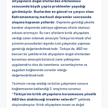
altyapıların doğal afetlerden etkilenmesi
sonucunda büyük çapta problemler yaşadığı
görülmüştür. Bunlardan en güncel ve çarpıcı olanı
Kahramanmaraş merkezli depremler sonrasında
ulaşıma kapanan yollardır.
Depremin getirdiği yıkımla
beraber ulaşımında sekteye uğraması afetin olumsuz
etkisini artırmıştır. Bu tarz afetlerin kritik altyapılara
verdiği zararı önlemek amacıyla Türkiye’nin klasik afet
yönetim prosedürleri dışında özel çalışmalar yapması
gerektiği değerlendirilmektedir. Türkiye’de, ABD’nin
benzeri bir şekilde kritik altyapıların doğal afetlerden
korunması amacıyla bütüncül zarar yaklaşımını
uygulamakta olsa da tanımlama, sistemleştirme ve
eşgüdüm bağlamında sorunlar olduğu
değerlendirilmektedir.
Tezimizin cevap aradığı ve bütün çalışmanın sonuca
bağlanmasının beklendiği 3. araştırma sorumuz;
“Türkiye’nin kritik altyapıların korunmasına yönelik
ABD’den alabileceği örnekler nelerdir?”
şeklinde
oluşturulmuştur. Kritik altyapıların insani ve doğal