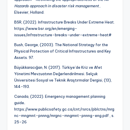
Hazards approach in disaster risk management
,
Elsevier, Holland.
BSR, (2022). Infrastructure Breaks Under Extreme Heat.
https://www.bsr.org/en/emerging-
issues/infrastructure-breaks-under-extreme-heat#
Bush, George, (2003). The National Strategy for the
Physical Protection of Critical Infrastructures and Key
Assets. 97.
Büyükkaracığan, N. (2017). Türkiye’de Kriz ve Afet
Yönetimi Mevzuatının Değerlendirilmesi. Selçuk
Üniversitesi Sosyal ve Teknik Araştırmalar Dergisi, (13),
144-193.
Canada, (2022). Emergency management planning
guide
.
https://www.publicsafety.gc.ca/cnt/rsrcs/pblctns/mrg
nc-mngmnt-pnnng/mrgnc-mngmnt-pnnng-eng.pdf , s.
25-26