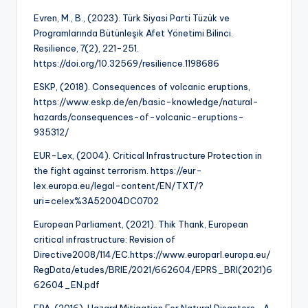
Evren, M., B., (2023). Türk Siyasi Parti Tüzük ve
Programlarında Bütünleşik Afet Yönetimi Bilinci.
Resilience, 7(2), 221-251.
https://doi.org/10.32569/resilience.1198686
ESKP, (2018). Consequences of volcanic eruptions,
https://www.eskp.de/en/basic-knowledge/natural-
hazards/consequences-of-volcanic-eruptions-
935312/
EUR-Lex, (2004). Critical Infrastructure Protection in
the fight against terrorism. https://eur-
lex.europa.eu/legal-content/EN/TXT/?
uri=celex%3A52004DC0702
European Parliament, (2021). Thik Thank, European
critical infrastructure: Revision of
Directive2008/114/EC.https://www.europarl.europa.eu/
RegData/etudes/BRIE/2021/662604/EPRS_BRI(2021)6
62604_EN.pdf