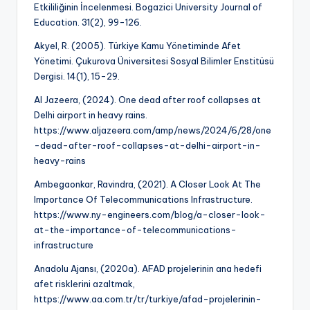
Etkililiğinin İncelenmesi. Bogazici University Journal of
Education. 31(2), 99-126.
Akyel, R. (2005). Türkiye Kamu Yönetiminde Afet
Yönetimi. Çukurova Üniversitesi Sosyal Bilimler Enstitüsü
Dergisi. 14(1), 15-29.
Al Jazeera, (2024). One dead after roof collapses at
Delhi airport in heavy rains.
https://www.aljazeera.com/amp/news/2024/6/28/one
-dead-after-roof-collapses-at-delhi-airport-in-
heavy-rains
Ambegaonkar, Ravindra, (2021). A Closer Look At The
Importance Of Telecommunications Infrastructure.
https://www.ny-engineers.com/blog/a-closer-look-
at-the-importance-of-telecommunications-
infrastructure
Anadolu Ajansı, (2020a). AFAD projelerinin ana hedefi
afet risklerini azaltmak,
https://www.aa.com.tr/tr/turkiye/afad-projelerinin-