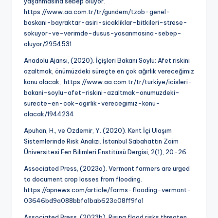
yaşanmasına sebep oluyor.
https://www.aa.com.tr/tr/gundem/tzob-genel-
baskani-bayraktar-asiri-sicakliklar-bitkileri-strese-
sokuyor-ve-verimde-dusus-yasanmasina-sebep-
oluyor/2954531
Anadolu Ajansı, (2020). İçişleri Bakanı Soylu: Afet riskini
azaltmak, önümüzdeki süreçte en çok ağırlık vereceğimiz
konu olacak, https://www.aa.com.tr/tr/turkiye/icisleri-
bakani-soylu-afet-riskini-azaltmak-onumuzdeki-
surecte-en-cok-agirlik-verecegimiz-konu-
olacak/1944234
Apuhan, H., ve Özdemir, Y. (2020). Kent İçi Ulaşım
Sistemlerinde Risk Analizi. İstanbul Sabahattin Zaim
Üniversitesi Fen Bilimleri Enstitüsü Dergisi, 2(1), 20-26.
Associated Press, (2023a). Vermont farmers are urged
to document crop losses from flooding.
https://apnews.com/article/farms-flooding-vermont-
03646bd9a088bbfa1bab623c08ff9fa1
Associated Press, (2023b). Rising flood risks threaten