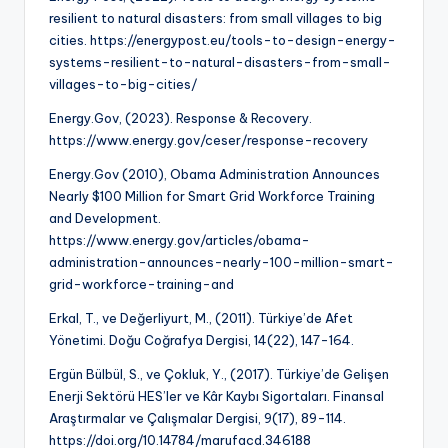
resilient to natural disasters: from small villages to big
cities. https://energypost.eu/tools-to-design-energy-
systems-resilient-to-natural-disasters-from-small-
villages-to-big-cities/
Energy.Gov, (2023). Response & Recovery.
https://www.energy.gov/ceser/response-recovery
Energy.Gov (2010), Obama Administration Announces
Nearly $100 Million for Smart Grid Workforce Training
and Development.
https://www.energy.gov/articles/obama-
administration-announces-nearly-100-million-smart-
grid-workforce-training-and
Erkal, T., ve Değerliyurt, M., (2011). Türkiye’de Afet
Yönetimi. Doğu Coğrafya Dergisi, 14(22), 147-164.
Ergün Bülbül, S., ve Çokluk, Y., (2017). Türkiye’de Gelişen
Enerji Sektörü HES’ler ve Kâr Kaybı Sigortaları. Finansal
Araştırmalar ve Çalışmalar Dergisi, 9(17), 89-114.
https://doi.org/10.14784/marufacd.346188