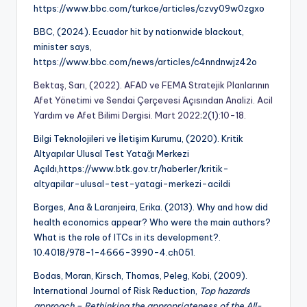
https://www.bbc.com/turkce/articles/czvy09w0zgxo
BBC, (2024). Ecuador hit by nationwide blackout,
minister says,
https://www.bbc.com/news/articles/c4nndnwjz42o
Bektaş, Sarı, (2022). AFAD ve FEMA Stratejik Planlarının
Afet Yönetimi ve Sendai Çerçevesi Açısından Analizi. Acil
Yardım ve Afet Bilimi Dergisi. Mart 2022;2(1):10-18.
Bilgi Teknolojileri ve İletişim Kurumu, (2020). Kritik
Altyapılar Ulusal Test Yatağı Merkezi
Açıldı,https://www.btk.gov.tr/haberler/kritik-
altyapilar-ulusal-test-yatagi-merkezi-acildi
Borges, Ana & Laranjeira, Erika. (2013). Why and how did
health economics appear? Who were the main authors?
What is the role of ITCs in its development?.
10.4018/978-1-4666-3990-4.ch051.
Bodas, Moran, Kirsch, Thomas, Peleg, Kobi, (2009).
International Journal of Risk Reduction,
Top hazards
approach – Rethinking the appropriateness of the All-