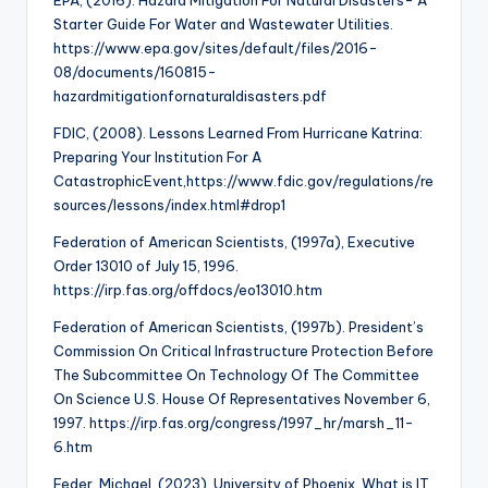
EPA, (2016). Hazard Mitigation For Natural Disasters- A
Starter Guide For Water and Wastewater Utilities.
https://www.epa.gov/sites/default/files/2016-
08/documents/160815-
hazardmitigationfornaturaldisasters.pdf
FDIC, (2008). Lessons Learned From Hurricane Katrina:
Preparing Your Institution For A
CatastrophicEvent,https://www.fdic.gov/regulations/re
sources/lessons/index.html#drop1
Federation of American Scientists, (1997a), Executive
Order 13010 of July 15, 1996.
https://irp.fas.org/offdocs/eo13010.htm
Federation of American Scientists, (1997b). President’s
Commission On Critical Infrastructure Protection Before
The Subcommittee On Technology Of The Committee
On Science U.S. House Of Representatives November 6,
1997. https://irp.fas.org/congress/1997_hr/marsh_11-
6.htm
Feder, Michael, (2023). University of Phoenix, What is IT