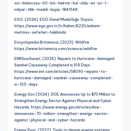
aci-bilancosu-60-bin-hektar-kul-oldu-en-az-1-
milyar-tllik-maddi-kayip-1841548
EGO, (2024). EGO Genel Müdürlüğü. Duyuru.
https://www.ego.gov.tr/tr/haber/6220/ankara-
metrosu-seferleri-hakkinda
Encyclopedia Britannica, (2023). Wildfire.
https://www.britannica.com/science/wildfire
ENRSoutheast, (2024). Repairs to Hurricane-damaged
Sanibel Causeway Completed in 105 Days.
https://www.enr.com/articles/58090-repairs-to-
hurricane-damaged-sanibel-causeway-completed-
in-105-days
Energy.Gov (2024). DOE Announces Up to $70 Million to
Strengthen Energy Sector Against Physical and Cyber
Hazards. https://www.energy.gov/articles/doe-
announces-70-million-strengthen-energy-sector-
against-physical-and-cyber-hazards
Energy Post, (2022). Tools to design energy systems