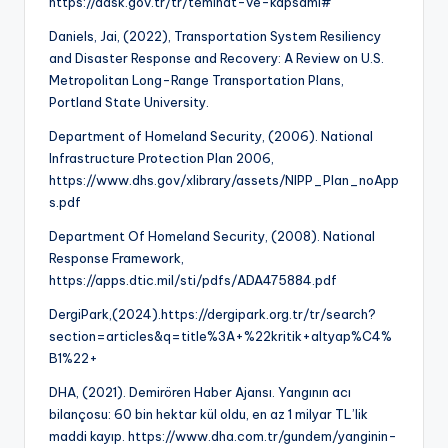
https://dask.gov.tr/tr/teminat-ve-kapsami#
Daniels, Jai, (2022), Transportation System Resiliency
and Disaster Response and Recovery: A Review on U.S.
Metropolitan Long-Range Transportation Plans,
Portland State University.
Department of Homeland Security, (2006). National
Infrastructure Protection Plan 2006,
https://www.dhs.gov/xlibrary/assets/NIPP_Plan_noApp
s.pdf
Department Of Homeland Security, (2008). National
Response Framework,
https://apps.dtic.mil/sti/pdfs/ADA475884.pdf
DergiPark,(2024).https://dergipark.org.tr/tr/search?
section=articles&q=title%3A+%22kritik+altyap%C4%
B1%22+
DHA, (2021). Demirören Haber Ajansı. Yangının acı
bilançosu: 60 bin hektar kül oldu, en az 1 milyar TL’lik
maddi kayıp. https://www.dha.com.tr/gundem/yanginin-