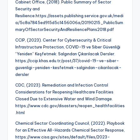
Cabinet Office, (2018). Public Summary of Sector
Security and
Resilience.https://assets.publishing.service.gov.uk/medi
a/5c8a7845ed915d5c1456006a/20190215_PublicSum
maryOfSectorSecurityAndResiliencePlans2018.pdf
CCIP, (2023). Center for Cybersecurity & Critical
Infrastructure Protection, COVID-19 ve Siber Güvenliği
“Yeniden” Keşfetmek: Salgından Çıkarılacak Dersler.
https://ccip.khas.edu.tr/post/37/covid-19-ve-siber-
guvenligi-yeniden-kesfetmek-salgindan-cikarilacak-
dersler
CDC, (2023). Remediation and Infection Control
Considerations for Reopening Healthcare Facilities
Closed Due to Extensive Water and Wind Damage.
https://www.cdc.gov/disasters/reopen_healthfacilities
.html
Chemical Sector Coordinating Council, (2022). Playbook
for an Effective All-Hazards Chemical Sector Response,
https://www.cisa.gov/sites/default/files/2023-