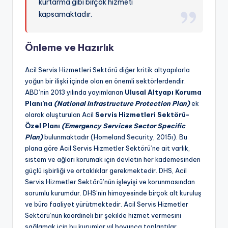
kurtarma gibi birçok hizmeti
kapsamaktadır.
Önleme ve Hazırlık
Acil Servis Hizmetleri Sektörü diğer kritik altyapılarla
yoğun bir ilişki içinde olan en önemli sektörlerdendir.
ABD’nin 2013 yılında yayımlanan
Ulusal Altyapı Koruma
Planı’na
(National Infrastructure Protection Plan)
ek
olarak oluşturulan Acil
Servis Hizmetleri Sektörü-
Özel Planı
(Emergency Services Sector Specific
Plan)
bulunmaktadır (Homeland Security, 2015ı). Bu
plana göre Acil Servis Hizmetler Sektörü’ne ait varlık,
sistem ve ağları korumak için devletin her kademesinden
güçlü işbirliği ve ortaklıklar gerekmektedir. DHS, Acil
Servis Hizmetler Sektörü’nün işleyişi ve korunmasından
sorumlu kurumdur. DHS’nin himayesinde birçok alt kuruluş
ve büro faaliyet yürütmektedir. Acil Servis Hizmetler
Sektörü’nün koordineli bir şekilde hizmet vermesini
sağlamak için bu kurumlar yıl boyunca toplantılar