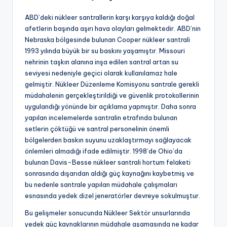
ABD’deki nükleer santrallerin karşı karşıya kaldığı doğal
afetlerin başında aşırı hava olayları gelmektedir. ABD’nin
Nebraska bölgesinde bulunan Cooper nükleer santrali
1993 yılında büyük bir su baskını yaşamıştır. Missouri
nehrinin taşkın alanına inşa edilen santral artan su
seviyesi nedeniyle geçici olarak kullanılamaz hale
gelmiştir. Nükleer Düzenleme Komisyonu santrale gerekli
müdahalenin gerçekleştirildiği ve güvenlik protokollerinin
uygulandığı yönünde bir açıklama yapmıştır. Daha sonra
yapılan incelemelerde santralin etrafında bulunan
setlerin çöktüğü ve santral personelinin önemli
bölgelerden baskın suyunu uzaklaştırmayı sağlayacak
önlemleri almadığı ifade edilmiştir. 1998’de Ohio’da
bulunan Davis-Besse nükleer santrali hortum felaketi
sonrasında dışarıdan aldığı güç kaynağını kaybetmiş ve
bu nedenle santrale yapılan müdahale çalışmaları
esnasında yedek dizel jeneratörler devreye sokulmuştur.
Bu gelişmeler sonucunda Nükleer Sektör unsurlarında
yedek güç kaynaklarının müdahale aşamasında ne kadar