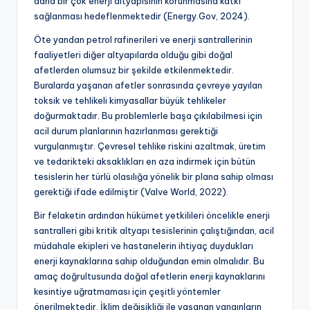
daha bir çok enerji altyapısının korunmasına katkı
sağlanması hedeflenmektedir (Energy.Gov, 2024).
Öte yandan petrol rafinerileri ve enerji santrallerinin
faaliyetleri diğer altyapılarda olduğu gibi doğal
afetlerden olumsuz bir şekilde etkilenmektedir.
Buralarda yaşanan afetler sonrasında çevreye yayılan
toksik ve tehlikeli kimyasallar büyük tehlikeler
doğurmaktadır. Bu problemlerle başa çıkılabilmesi için
acil durum planlarının hazırlanması gerektiği
vurgulanmıştır. Çevresel tehlike riskini azaltmak, üretim
ve tedarikteki aksaklıkları en aza indirmek için bütün
tesislerin her türlü olasılığa yönelik bir plana sahip olması
gerektiği ifade edilmiştir (Valve World, 2022).
Bir felaketin ardından hükümet yetkilileri öncelikle enerji
santralleri gibi kritik altyapı tesislerinin çalıştığından, acil
müdahale ekipleri ve hastanelerin ihtiyaç duydukları
enerji kaynaklarına sahip olduğundan emin olmalıdır. Bu
amaç doğrultusunda doğal afetlerin enerji kaynaklarını
kesintiye uğratmaması için çeşitli yöntemler
önerilmektedir. İklim değişikliği ile yaşanan yangınların