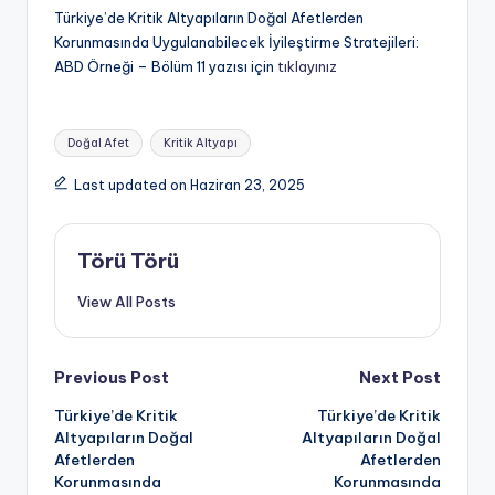
Türkiye’de Kritik Altyapıların Doğal Afetlerden
Korunmasında Uygulanabilecek İyileştirme Stratejileri:
ABD Örneği – Bölüm 11 yazısı için
tıklayınız
Tags:
Doğal Afet
Kritik Altyapı
Last updated on Haziran 23, 2025
Törü Törü
View All Posts
Post
Previous Post
Next Post
Türkiye’de Kritik
Türkiye’de Kritik
navigation
Altyapıların Doğal
Altyapıların Doğal
Afetlerden
Afetlerden
Korunmasında
Korunmasında