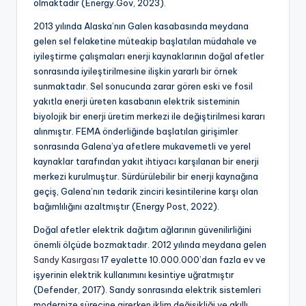
olmaktadır (Energy.Gov, 2023).
2013 yılında Alaska’nın Galen kasabasında meydana
gelen sel felaketine müteakip başlatılan müdahale ve
iyileştirme çalışmaları enerji kaynaklarının doğal afetler
sonrasında iyileştirilmesine ilişkin yararlı bir örnek
sunmaktadır. Sel sonucunda zarar gören eski ve fosil
yakıtla enerji üreten kasabanın elektrik sisteminin
biyolojik bir enerji üretim merkezi ile değiştirilmesi kararı
alınmıştır. FEMA önderliğinde başlatılan girişimler
sonrasında Galena’ya afetlere mukavemetli ve yerel
kaynaklar tarafından yakıt ihtiyacı karşılanan bir enerji
merkezi kurulmuştur. Sürdürülebilir bir enerji kaynağına
geçiş, Galena’nın tedarik zinciri kesintilerine karşı olan
bağımlılığını azaltmıştır (Energy Post, 2022).
Doğal afetler elektrik dağıtım ağlarının güvenilirliğini
önemli ölçüde bozmaktadır. 2012 yılında meydana gelen
Sandy Kasırgası
17 eyalette 10.000.000’dan fazla ev ve
işyerinin elektrik kullanımını kesintiye uğratmıştır
(Defender, 2017). Sandy sonrasında elektrik sistemleri
modernize sürecine girerken iklim değişikliği ve akıllı