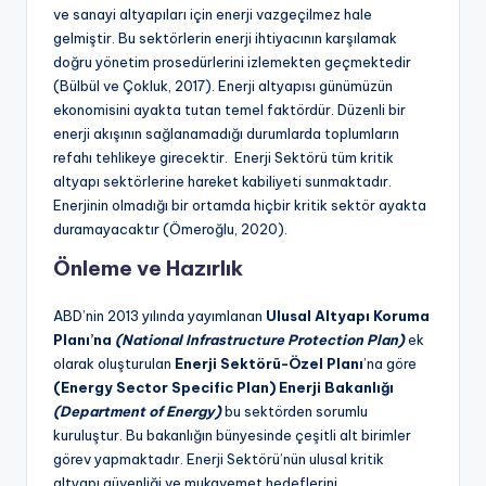
ve sanayi altyapıları için enerji vazgeçilmez hale
gelmiştir. Bu sektörlerin enerji ihtiyacının karşılamak
doğru yönetim prosedürlerini izlemekten geçmektedir
(Bülbül ve Çokluk, 2017). Enerji altyapısı günümüzün
ekonomisini ayakta tutan temel faktördür. Düzenli bir
enerji akışının sağlanamadığı durumlarda toplumların
refahı tehlikeye girecektir. Enerji Sektörü tüm kritik
altyapı sektörlerine hareket kabiliyeti sunmaktadır.
Enerjinin olmadığı bir ortamda hiçbir kritik sektör ayakta
duramayacaktır (Ömeroğlu, 2020).
Önleme ve Hazırlık
ABD’nin 2013 yılında yayımlanan
Ulusal Altyapı Koruma
Planı’na
(National Infrastructure Protection Plan)
ek
olarak oluşturulan
Enerji Sektörü-Özel Planı
’na göre
(Energy Sector Specific Plan) Enerji Bakanlığı
(Department of Energy)
bu sektörden sorumlu
kuruluştur. Bu bakanlığın bünyesinde çeşitli alt birimler
görev yapmaktadır. Enerji Sektörü’nün ulusal kritik
altyapı güvenliği ve mukavemet hedeflerini