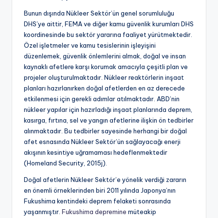
Bunun dışında Nükleer Sektör’ün genel sorumluluğu
DHS’ye aittir, FEMA ve diğer kamu güvenlik kurumları DHS
koordinesinde bu sektör yararına faaliyet yürütmektedir.
Özel işletmeler ve kamu tesislerinin işleyişini
düzenlemek, güvenlik önlemlerini almak, doğal ve insan
kaynaklı afetlere karşı korumak amacıyla çeşitli plan ve
projeler oluşturulmaktadır. Nükleer reaktörlerin inşaat
planları hazırlanırken doğal afetlerden en az derecede
etkilenmesi için gerekli adımlar atılmaktadır. ABD’nin
nükleer yapılar için hazırladığı inşaat planlarında deprem,
kasırga, fırtına, sel ve yangın afetlerine ilişkin ön tedbirler
alınmaktadır. Bu tedbirler sayesinde herhangi bir doğal
afet esnasında Nükleer Sektör’ün sağlayacağı enerji
akışının kesintiye uğramaması hedeflenmektedir
(Homeland Security, 2015j).
Doğal afetlerin Nükleer Sektör’e yönelik verdiği zararın
en önemli örneklerinden biri 2011 yılında Japonya’nın
Fukushima kentindeki deprem felaketi sonrasında
yaşanmıştır.
Fukushima depremine
müteakip