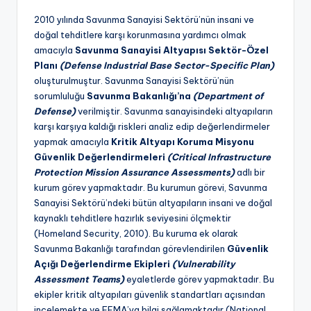
2010 yılında Savunma Sanayisi Sektörü’nün insani ve
doğal tehditlere karşı korunmasına yardımcı olmak
amacıyla
Savunma Sanayisi Altyapısı Sektör-Özel
Planı
(Defense Industrial Base Sector-Specific Plan)
oluşturulmuştur. Savunma Sanayisi Sektörü’nün
sorumluluğu
Savunma Bakanlığı’na
(Department of
Defense)
verilmiştir. Savunma sanayisindeki altyapıların
karşı karşıya kaldığı riskleri analiz edip değerlendirmeler
yapmak amacıyla
Kritik Altyapı Koruma Misyonu
Güvenlik Değerlendirmeleri
(Critical Infrastructure
Protection Mission Assurance Assessments)
adlı bir
kurum görev yapmaktadır. Bu kurumun görevi, Savunma
Sanayisi Sektörü’ndeki bütün altyapıların insani ve doğal
kaynaklı tehditlere hazırlık seviyesini ölçmektir
(Homeland Security, 2010). Bu kuruma ek olarak
Savunma Bakanlığı tarafından görevlendirilen
Güvenlik
Açığı Değerlendirme Ekipleri
(Vulnerability
Assessment Teams)
eyaletlerde görev yapmaktadır. Bu
ekipler kritik altyapıları güvenlik standartları açısından
incelemekte ve FEMA’ya bilgi sağlamaktadır (National