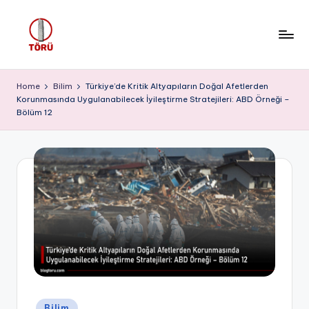
Skip
to
T
content
Ö
Home
Bilim
Türkiye’de Kritik Altyapıların Doğal Afetlerden
Korunmasında Uygulanabilecek İyileştirme Stratejileri: ABD Örneği –
R
Bölüm 12
Ü
Posted
Bilim