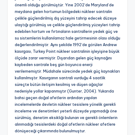
önemli olduğu görülmüştür. Yine 2002’de Maryland’de
meydana gelen hortumun bölgedeki nükleer santralin
çelikle güçlendirilmiş dış yüzeyini tahrip edecek düzeye
ulaştığı görülmüş ve çelikle güçlendirilmiş yüzeyleri tahrip
edebilen hortum ve fırtınaların santrallerin yedek güç ve
su sistemlerini kullanılamaz hale getirmesinin olası olduğu
değerlendirilmiştir. Aynı şekilde 1992’de görülen Andrew
kasırgası, Turkey Point nükleer santralinin işleyişine büyük
ölçüde zarar vermiştir. Dışarıdan gelen güç kaynağını
kaybeden santrale beş gün boyunca enerji
verilememiştir. Müdahale sürecinde yedek güç kaynakları
kullanılmıştır. Kasırganın santrali vurduğu 4 saatlik
süreçte bütün iletişim kesilmiş ve düşen ağaçlar
nedeniyle yollar kapanmıştır (Gunter, 2004). Yukarıda
bahsi geçen doğal afetlerin ardından yapılan
incelemelerde devletin nükleer tesislere yönelik gerekli
inceleme ve denetimleri yeterli düzeyde yapmadığı öne
sürülmüş, denetim eksikliği bulunan ve gerekli önlemlerin
alınmadığı tesislerdeki doğal afetlerin nükleer afetlere
dönüşeceği çıkarımında bulunulmuştur.