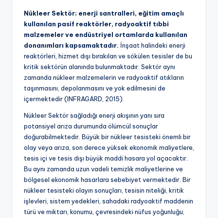
Nükleer Sektör; enerji santralleri, eğitim amaçlı
kullanılan pasif reaktörler, radyoaktif tıbbi
malzemeler ve endüstriyel ortamlarda kullanılan
donanımları kapsamaktadır.
İnşaat halindeki enerji
reaktörleri, hizmet dışı bırakılan ve sökülen tesisler de bu
kritik sektörün alanında bulunmaktadır. Sektör aynı
zamanda nükleer malzemelerin ve radyoaktif atıkların
taşınmasını, depolanmasını ve yok edilmesini de
içermektedir (INFRAGARD, 2015).
Nükleer Sektör sağladığı enerji akışının yanı sıra
potansiyel arıza durumunda ölümcül sonuçlar
doğurabilmektedir. Büyük bir nükleer tesisteki önemli bir
olay veya arıza, son derece yüksek ekonomik maliyetlere,
tesis içi ve tesis dışı büyük maddi hasara yol açacaktır.
Bu aynı zamanda uzun vadeli temizlik maliyetlerine ve
bölgesel ekonomik hasarlara sebebiyet vermektedir. Bir
nükleer tesisteki olayın sonuçları, tesisin niteliği, kritik
işlevleri, sistem yedekleri, sahadaki radyoaktif maddenin
türü ve miktarı, konumu, çevresindeki nüfus yoğunluğu,