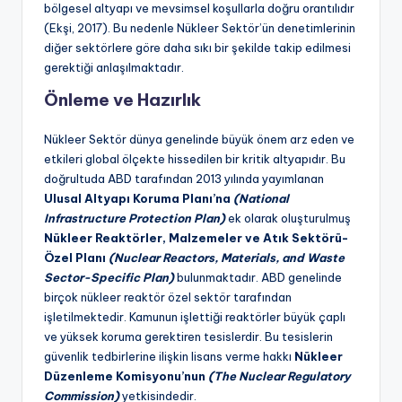
bölgesel altyapı ve mevsimsel koşullarla doğru orantılıdır
(Ekşi, 2017). Bu nedenle Nükleer Sektör’ün denetimlerinin
diğer sektörlere göre daha sıkı bir şekilde takip edilmesi
gerektiği anlaşılmaktadır.
Önleme ve Hazırlık
Nükleer Sektör dünya genelinde büyük önem arz eden ve
etkileri global ölçekte hissedilen bir kritik altyapıdır. Bu
doğrultuda ABD tarafından 2013 yılında yayımlanan
Ulusal Altyapı Koruma Planı’na
(National
Infrastructure Protection Plan)
ek olarak oluşturulmuş
Nükleer Reaktörler, Malzemeler ve Atık Sektörü-
Özel Planı
(Nuclear Reactors, Materials, and Waste
Sector-Specific Plan)
bulunmaktadır. ABD genelinde
birçok nükleer reaktör özel sektör tarafından
işletilmektedir. Kamunun işlettiği reaktörler büyük çaplı
ve yüksek koruma gerektiren tesislerdir. Bu tesislerin
güvenlik tedbirlerine ilişkin lisans verme hakkı
Nükleer
Düzenleme Komisyonu’nun
(The Nuclear Regulatory
Commission)
yetkisindedir.