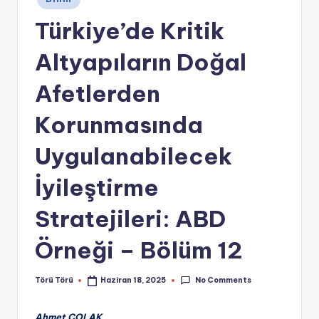
in
Türkiye’de Kritik
Altyapıların Doğal
Afetlerden
Korunmasında
Uygulanabilecek
İyileştirme
Stratejileri: ABD
Örneği – Bölüm 12
No Comments
Törü Törü
Haziran 18, 2025
Posted
by
Ahmet ÇOLAK