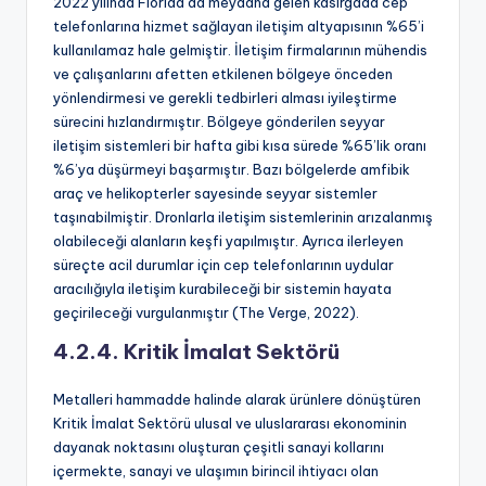
2022 yılında Florida’da meydana gelen kasırgada cep
telefonlarına hizmet sağlayan iletişim altyapısının %65’i
kullanılamaz hale gelmiştir. İletişim firmalarının mühendis
ve çalışanlarını afetten etkilenen bölgeye önceden
yönlendirmesi ve gerekli tedbirleri alması iyileştirme
sürecini hızlandırmıştır. Bölgeye gönderilen seyyar
iletişim sistemleri bir hafta gibi kısa sürede %65’lik oranı
%6’ya düşürmeyi başarmıştır. Bazı bölgelerde amfibik
araç ve helikopterler sayesinde seyyar sistemler
taşınabilmiştir. Dronlarla iletişim sistemlerinin arızalanmış
olabileceği alanların keşfi yapılmıştır. Ayrıca ilerleyen
süreçte acil durumlar için cep telefonlarının uydular
aracılığıyla iletişim kurabileceği bir sistemin hayata
geçirileceği vurgulanmıştır (The Verge, 2022).
4.2.4. Kritik İmalat Sektörü
Metalleri hammadde halinde alarak ürünlere dönüştüren
Kritik İmalat Sektörü ulusal ve uluslararası ekonominin
dayanak noktasını oluşturan çeşitli sanayi kollarını
içermekte, sanayi ve ulaşımın birincil ihtiyacı olan