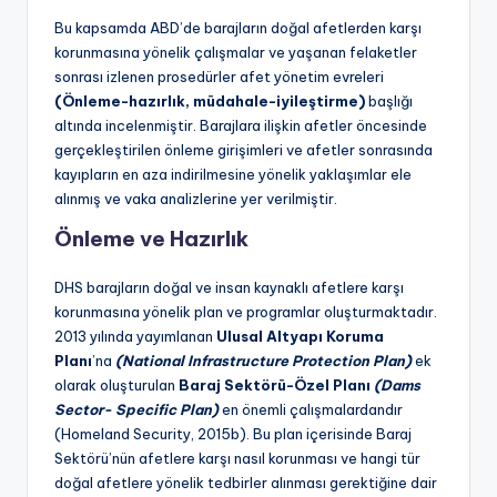
Bu kapsamda ABD’de barajların doğal afetlerden karşı
korunmasına yönelik çalışmalar ve yaşanan felaketler
sonrası izlenen prosedürler afet yönetim evreleri
(Önleme-hazırlık, müdahale-iyileştirme)
başlığı
altında incelenmiştir. Barajlara ilişkin afetler öncesinde
gerçekleştirilen önleme girişimleri ve afetler sonrasında
kayıpların en aza indirilmesine yönelik yaklaşımlar ele
alınmış ve vaka analizlerine yer verilmiştir.
Önleme ve Hazırlık
DHS barajların doğal ve insan kaynaklı afetlere karşı
korunmasına yönelik plan ve programlar oluşturmaktadır.
2013 yılında yayımlanan
Ulusal Altyapı Koruma
Planı
’na
(National Infrastructure Protection Plan)
ek
olarak oluşturulan
Baraj Sektörü-Özel Planı
(Dams
Sector- Specific Plan)
en önemli çalışmalardandır
(Homeland Security, 2015b). Bu plan içerisinde Baraj
Sektörü’nün afetlere karşı nasıl korunması ve hangi tür
doğal afetlere yönelik tedbirler alınması gerektiğine dair