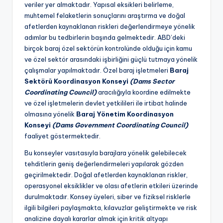
veriler yer almaktadır. Yapısal eksikleri belirleme,
muhtemel felaketlerin sonuçlarını araştırma ve doğal
afetlerden kaynaklanan riskleri değerlendirmeye yönelik
adımlar bu tedbirlerin başında gelmektedir. ABD’deki
birçok baraj özel sektörün kontrolünde olduğu için kamu
ve özel sektör arasındaki işbirliğini güçlü tutmaya yönelik
çalışmalar yapılmaktadır. Özel baraj işletmeleri
Baraj
Sektörü Koordinasyon Konseyi
(Dams Sector
Coordinating Council)
aracılığıyla koordine edilmekte
ve özel işletmelerin devlet yetkilileri ile irtibat halinde
olmasına yönelik
Baraj Yönetim Koordinasyon
Konseyi
(Dams Government Coordinating Council)
faaliyet göstermektedir.
Bu konseyler vasıtasıyla barajlara yönelik gelebilecek
tehditlerin geniş değerlendirmeleri yapılarak gözden
geçirilmektedir. Doğal afetlerden kaynaklanan riskler,
operasyonel eksiklikler ve olası afetlerin etkileri üzerinde
durulmaktadır. Konsey üyeleri, siber ve fiziksel risklerle
ilgili bilgileri paylaşmakta, kılavuzlar geliştirmekte ve risk
analizine dayalı kararlar almak için kritik altyapı