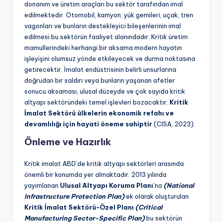
donanım ve üretim araçları bu sektör tarafından imal
edilmektedir. Otomobil, kamyon, yük gemileri, uçak, tren
vagonları ve bunların destekleyici bileşenlerinin imal
edilmesi bu sektörün faaliyet alanındadır. Kritik üretim
mamullerindeki herhangi bir aksama modern hayatın
işleyişini olumsuz yönde etkileyecek ve durma noktasına
getirecektir. İmalat endüstrisinin belirli unsurlarına
doğrudan bir saldırı veya bunların yaşanan afetler
sonucu aksaması, ulusal düzeyde ve çok sayıda kritik
altyapı sektöründeki temel işlevleri bozacaktır.
Kritik
İmalat Sektörü ülkelerin ekonomik refahı ve
devamlılığı için hayati öneme sahiptir
(CISA, 2023).
Önleme ve Hazırlık
Kritik imalat ABD’de kritik altyapı sektörleri arasında
önemli bir konumda yer almaktadır. 2013 yılında
yayımlanan
Ulusal Altyapı Koruma Planı
’na
(National
Infrastructure Protection Plan)
ek olarak oluşturulan
Kritik İmalat Sektörü-Özel Planı
(Critical
Manufacturing Sector-Specific Plan)
bu sektörün