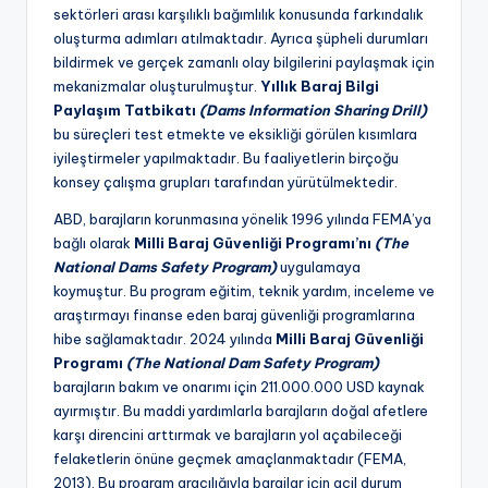
sektörleri arası karşılıklı bağımlılık konusunda farkındalık
oluşturma adımları atılmaktadır. Ayrıca şüpheli durumları
bildirmek ve gerçek zamanlı olay bilgilerini paylaşmak için
mekanizmalar oluşturulmuştur.
Yıllık Baraj Bilgi
Paylaşım Tatbikatı
(Dams Information Sharing Drill)
bu süreçleri test etmekte ve eksikliği görülen kısımlara
iyileştirmeler yapılmaktadır. Bu faaliyetlerin birçoğu
konsey çalışma grupları tarafından yürütülmektedir.
ABD, barajların korunmasına yönelik 1996 yılında FEMA’ya
bağlı olarak
Milli Baraj Güvenliği Programı’nı
(The
National Dams Safety Program)
uygulamaya
koymuştur. Bu program eğitim, teknik yardım, inceleme ve
araştırmayı finanse eden baraj güvenliği programlarına
hibe sağlamaktadır. 2024 yılında
Milli Baraj Güvenliği
Programı
(The National Dam Safety Program)
barajların bakım ve onarımı için 211.000.000 USD kaynak
ayırmıştır. Bu maddi yardımlarla barajların doğal afetlere
karşı direncini arttırmak ve barajların yol açabileceği
felaketlerin önüne geçmek amaçlanmaktadır (FEMA,
2013). Bu program aracılığıyla barajlar için acil durum