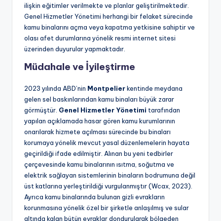
ilişkin eğitimler verilmekte ve planlar geliştirilmektedir.
Genel Hizmetler Yönetimi herhangi bir felaket sürecinde
kamu binalarını açma veya kapatma yetkisine sahiptir ve
olası afet durumlarına yönelik resmi internet sitesi
üzerinden duyurular yapmaktadır.
Müdahale ve İyileştirme
2023 yılında ABD’nin
Montpelier
kentinde meydana
gelen sel baskınlarından kamu binaları büyük zarar
görmüştür.
Genel Hizmetler Yönetimi
tarafından
yapılan açıklamada hasar gören kamu kurumlarının
onarılarak hizmete açılması sürecinde bu binaları
korumaya yönelik mevcut yasal düzenlemelerin hayata
geçirildiği ifade edilmiştir. Alınan bu yeni tedbirler
çerçevesinde kamu binalarının ısıtma, soğutma ve
elektrik sağlayan sistemlerinin binaların bodrumuna değil
üst katlarına yerleştirildiği vurgulanmıştır (Wcax, 2023).
Ayrıca kamu binalarında bulunan gizli evrakların
korunmasına yönelik özel bir şirketle anlaşılmış ve sular
altında kalan bütün evraklar dondurularak bölgeden