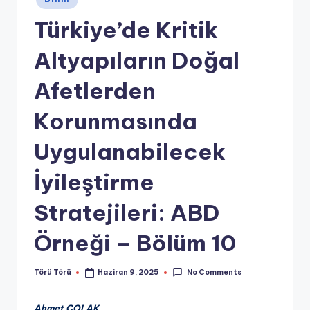
in
Türkiye’de Kritik
Altyapıların Doğal
Afetlerden
Korunmasında
Uygulanabilecek
İyileştirme
Stratejileri: ABD
Örneği – Bölüm 10
No Comments
Törü Törü
Haziran 9, 2025
Posted
by
Ahmet ÇOLAK