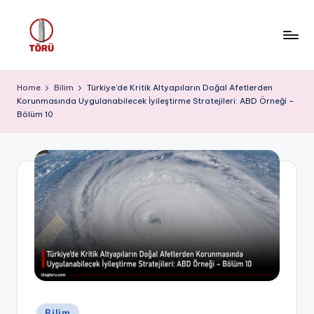
Skip
to
T
content
Ö
Home
Bilim
Türkiye’de Kritik Altyapıların Doğal Afetlerden
Korunmasında Uygulanabilecek İyileştirme Stratejileri: ABD Örneği –
R
Bölüm 10
Ü
Posted
Bilim