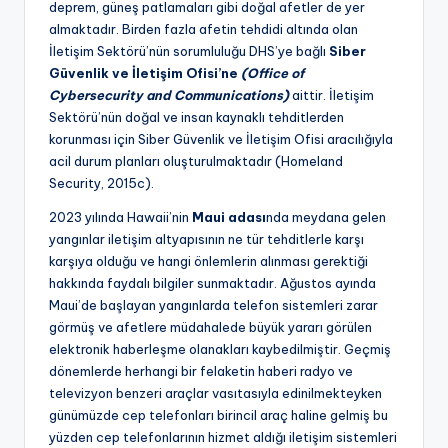
deprem, güneş patlamaları gibi doğal afetler de yer
almaktadır. Birden fazla afetin tehdidi altında olan
İletişim Sektörü’nün sorumluluğu DHS’ye bağlı
Siber
Güvenlik ve İletişim Ofisi’ne
(Office of
Cybersecurity and Communications)
aittir. İletişim
Sektörü’nün doğal ve insan kaynaklı tehditlerden
korunması için Siber Güvenlik ve İletişim Ofisi aracılığıyla
acil durum planları oluşturulmaktadır (Homeland
Security, 2015c).
2023 yılında Hawaii’nin
Maui adası
nda meydana gelen
yangınlar iletişim altyapısının ne tür tehditlerle karşı
karşıya olduğu ve hangi önlemlerin alınması gerektiği
hakkında faydalı bilgiler sunmaktadır. Ağustos ayında
Maui’de başlayan yangınlarda telefon sistemleri zarar
görmüş ve afetlere müdahalede büyük yararı görülen
elektronik haberleşme olanakları kaybedilmiştir. Geçmiş
dönemlerde herhangi bir felaketin haberi radyo ve
televizyon benzeri araçlar vasıtasıyla edinilmekteyken
günümüzde cep telefonları birincil araç haline gelmiş bu
yüzden cep telefonlarının hizmet aldığı iletişim sistemleri