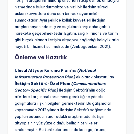
iletişim araçlarını muharip unsurları takip etmek amacıyla
hizmetinde bulundurmakta ve hızlı bir iletişim süreci
askeri kuvvetlere daha seri bir reaksiyon imkânı
sunmaktadır. Aynı şekilde kolluk kuvvetleri iletişim
araçları sayesinde suç ve suçlulara karşı daha çabuk
harekete geçebilmektedir. Eğitim, sağlık, finans ve tarım
gibi birçok alanda iletişim altyapısı, sağladığı kolaylıklarla
hayati bir hizmet sunmaktadır (Ambegaonkar, 2021).
Önleme ve Hazırlık
Ulusal Altyapı Koruma Planı
’na
(National
Infrastructure Protection Plan)
ek olarak oluşturulan
İletişim Sektörü-Özel Planı
(Communications
Sector-Specific Plan)
İletişim Sektörü’nün doğal
afetlere karşı nasıl korunması gerektiğine yönelik
çalışmalara ilişkin bilgiler içermektedir. Bu çalışmalar
kapsamında 2012 yılında İletişim Sektörü bağlamında
yapılan bütüncül zarar odaklı araştırmada, iletişim
altyapısının yüz yüze olduğu belirgin tehlikeler
sıralanmıştır. Bu tehlikeler arasında kasırga, fırtına,