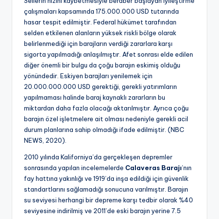
Sellerin hızını kaybetmesiyle beraber başlayan iyileştirme
çalışmaları kapsamında 175.000.000 USD tutarında
hasar tespit edilmiştir. Federal hükümet tarafından
selden etkilenen alanların yüksek riskli bölge olarak
belirlenmediği için barajların verdiği zararlara karşı
sigorta yapılmadığı anlaşılmıştır. Afet sonrası elde edilen
diğer önemli bir bulgu da çoğu barajın eskimiş olduğu
yönündedir. Eskiyen barajları yenilemek için
20.000.000.000 USD gerektiği, gerekli yatırımların
yapılmaması halinde baraj kaynaklı zararların bu
miktardan daha fazla olacağı aktarılmıştır. Ayrıca çoğu
barajın özel işletmelere ait olması nedeniyle gerekli acil
durum planlarına sahip olmadığı ifade edilmiştir. (NBC
NEWS, 2020).
2010 yılında Kaliforniya’da gerçekleşen depremler
sonrasında yapılan incelemelerde
Calaveras Barajı
’nın
fay hattına yakınlığı ve 1919’da inşa edildiği için güvenlik
standartlarını sağlamadığı sonucuna varılmıştır. Barajın
su seviyesi herhangi bir depreme karşı tedbir olarak %40
seviyesine indirilmiş ve 2011’de eski barajın yerine 7.5