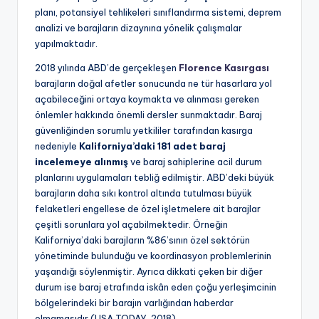
planı, potansiyel tehlikeleri sınıflandırma sistemi, deprem
analizi ve barajların dizaynına yönelik çalışmalar
yapılmaktadır.
2018 yılında ABD’de gerçekleşen
Florence Kasırgası
barajların doğal afetler sonucunda ne tür hasarlara yol
açabileceğini ortaya koymakta ve alınması gereken
önlemler hakkında önemli dersler sunmaktadır. Baraj
güvenliğinden sorumlu yetkililer tarafından kasırga
nedeniyle
Kaliforniya’daki 181 adet baraj
incelemeye alınmış
ve baraj sahiplerine acil durum
planlarını uygulamaları tebliğ edilmiştir. ABD’deki büyük
barajların daha sıkı kontrol altında tutulması büyük
felaketleri engellese de özel işletmelere ait barajlar
çeşitli sorunlara yol açabilmektedir. Örneğin
Kaliforniya’daki barajların %86’sının özel sektörün
yönetiminde bulunduğu ve koordinasyon problemlerinin
yaşandığı söylenmiştir. Ayrıca dikkati çeken bir diğer
durum ise baraj etrafında iskân eden çoğu yerleşimcinin
bölgelerindeki bir barajın varlığından haberdar
olmamasıdır (USA TODAY, 2018).