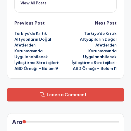
View All Posts
Post
Previous Post
Next Post
Türkiye’de Kritik
Türkiye’de Kritik
navigation
Altyapıların Doğal
Altyapıların Doğal
Afetlerden
Afetlerden
Korunmasında
Korunmasında
Uygulanabilecek
Uygulanabilecek
İyileştirme Stratejileri:
İyileştirme Stratejileri:
ABD Örneği – Bölüm 9
ABD Örneği – Bölüm 11
Leave a Comment
Ara