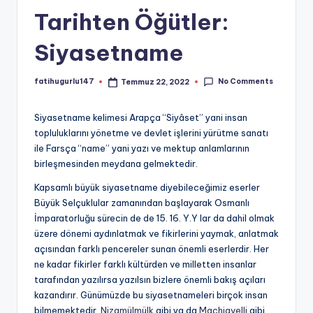
Tarihten Öğütler:
Siyasetname
No Comments
fatihugurlu147
Temmuz 22, 2022
Posted
by
Siyasetname kelimesi Arapça “Siyâset” yani insan
topluluklarını yönetme ve devlet işlerini yürütme sanatı
ile Farsça “name” yani yazı ve mektup anlamlarının
birleşmesinden meydana gelmektedir.
Kapsamlı büyük siyasetname diyebileceğimiz eserler
Büyük Selçuklular zamanından başlayarak Osmanlı
İmparatorluğu sürecin de de 15. 16. Y.Y lar da dahil olmak
üzere dönemi aydınlatmak ve fikirlerini yaymak, anlatmak
açısından farklı pencereler sunan önemli eserlerdir. Her
ne kadar fikirler farklı kültürden ve milletten insanlar
tarafından yazılırsa yazılsın bizlere önemli bakış açıları
kazandırır. Günümüzde bu siyasetnameleri birçok insan
bilmemektedir.
Nizamülmülk
gibi ya da
Machiavelli
gibi