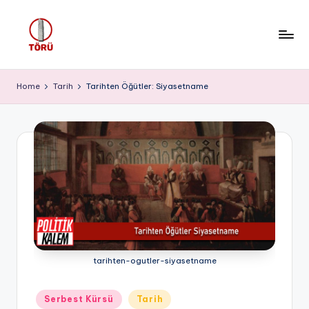
Skip
to
T
content
Ö
Home
Tarih
Tarihten Öğütler: Siyasetname
R
Ü
tarihten-ogutler-siyasetname
Posted
Serbest Kürsü
Tarih
in