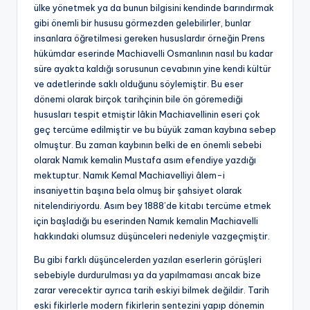
ülke yönetmek ya da bunun bilgisini kendinde barındırmak
gibi önemli bir hususu görmezden gelebilirler, bunlar
insanlara öğretilmesi gereken hususlardır örneğin Prens
hükümdar eserinde Machiavelli Osmanlının nasıl bu kadar
süre ayakta kaldığı sorusunun cevabının yine kendi kültür
ve adetlerinde saklı olduğunu söylemiştir. Bu eser
dönemi olarak birçok tarihçinin bile ön göremediği
hususları tespit etmiştir lâkin Machiavellinin eseri çok
geç tercüme edilmiştir ve bu büyük zaman kaybına sebep
olmuştur. Bu zaman kaybının belki de en önemli sebebi
olarak Namık kemalin Mustafa asım efendiye yazdığı
mektuptur. Namık Kemal Machiavelliyi âlem-i
insaniyettin başına bela olmuş bir şahsiyet olarak
nitelendiriyordu. Asım bey 1888’de kitabı tercüme etmek
için başladığı bu eserinden Namık kemalin Machiavelli
hakkındaki olumsuz düşünceleri nedeniyle vazgeçmiştir.
Bu gibi farklı düşüncelerden yazılan eserlerin görüşleri
sebebiyle durdurulması ya da yapılmaması ancak bize
zarar verecektir ayrıca tarih eskiyi bilmek değildir. Tarih
eski fikirlerle modern fikirlerin sentezini yapıp dönemin