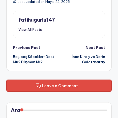
Last updated on Mayıs 24, 2025
fatihugurlu147
View All Posts
Post
Previous Post
Next Post
Başıboş Köpekler: Dost
İnan Kıraç ve Derin
navigation
Mu? Düşman Mı?
Galatasaray
Leave a Comment
Ara