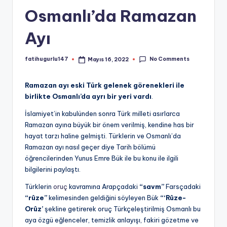
Osmanlı’da Ramazan
Ayı
No Comments
fatihugurlu147
Mayıs 16, 2022
Posted
by
Ramazan ayı eski Türk gelenek görenekleri ile
birlikte Osmanlı’da ayrı bir yeri vardı
.
İslamiyet’in kabulünden sonra Türk milleti asırlarca
Ramazan ayına büyük bir önem verilmiş, kendine has bir
hayat tarzı haline gelmişti. Türklerin ve Osmanlı’da
Ramazan ayı nasıl geçer diye Tarih bölümü
öğrencilerinden Yunus Emre Bük ile bu konu ile ilgili
bilgilerini paylaştı.
Türklerin
oruç
kavramına Arapçadaki
“savm”
Farsçadaki
“rûze”
kelimesinden geldiğini söyleyen Bük
“‘Rûze-
Orûz’
şekline getirerek oruç Türkçeleştirilmiş Osmanlı bu
aya özgü eğlenceler, temizlik anlayışı, fakiri gözetme ve