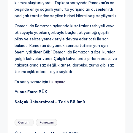
kısmını oluşturuyordu. Topkapı sarayında Ramazan’ın on
beşinde en iyi soğanlı yumurta yarışmaları düzenlenirdi
padişah tarafından seçilen birinci kilerci başı seçiliyordu.
Osmanlıda Ramazan aylarında ki sofralar terbiyeli veya
et suyuyla yapılan çorbayla başlar, et yemeği çeşitli
pilav ve sebze yemekleriyle devam eder tatlı ile son
bulurdu. Ramazan da yemek sonrası tatlının yeri ayrı
önemliydi diyen Bük “Osmanlıda Ramazan’a özel kurulan
çalgılı kahveler vardır Çalgılı kahvelerde şiirlerin beste ve
nakaratlarına saz değil, klarnet, darbuka, zurna gibi saz
takımı eşlik ederdi” diye söyledi.
En son yazımız için
tıklayınız
Yunus Emre BÜK
Selçuk Üniversitesi – Tarih Bölümü
Tags:
Osmanlı
Ramazan