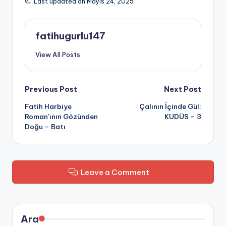
Last updated on Mayıs 24, 2025
fatihugurlu147
View All Posts
Post
Previous Post
Next Post
Fatih Harbiye
Çalının İçinde Gül:
navigation
Roman’ının Gözünden
KUDÜS – 3
Doğu – Batı
Leave a Comment
Ara