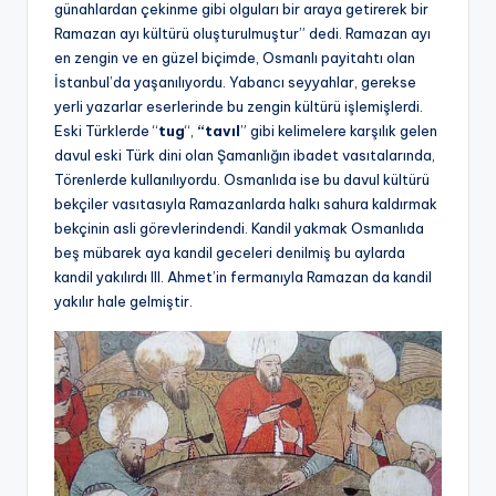
günahlardan çekinme gibi olguları bir araya getirerek bir
Ramazan ayı kültürü oluşturulmuştur” dedi. Ramazan ayı
en zengin ve en güzel biçimde, Osmanlı payitahtı olan
İstanbul’da yaşanılıyordu. Yabancı seyyahlar, gerekse
yerli yazarlar eserlerinde bu zengin kültürü işlemişlerdi.
Eski Türklerde “
tug
“,
“tavıl
” gibi kelimelere karşılık gelen
davul eski Türk dini olan Şamanlığın ibadet vasıtalarında,
Törenlerde kullanılıyordu. Osmanlıda ise bu davul kültürü
bekçiler vasıtasıyla Ramazanlarda halkı sahura kaldırmak
bekçinin asli görevlerindendi. Kandil yakmak Osmanlıda
beş mübarek aya kandil geceleri denilmiş bu aylarda
kandil yakılırdı III. Ahmet’in fermanıyla Ramazan da kandil
yakılır hale gelmiştir.