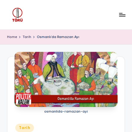
Skip
to
T
content
Ö
Home
Tarih
Osmanlı’da Ramazan Ayı
R
Ü
osmanlida-ramazan-ayi
Posted
Tarih
in