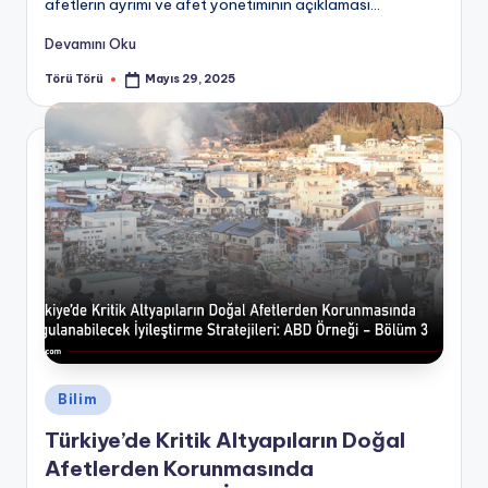
afetlerin ayrımı ve afet yönetiminin açıklaması...
Devamını Oku
Törü Törü
Mayıs 29, 2025
Posted
by
Posted
Bilim
in
Türkiye’de Kritik Altyapıların Doğal
Afetlerden Korunmasında