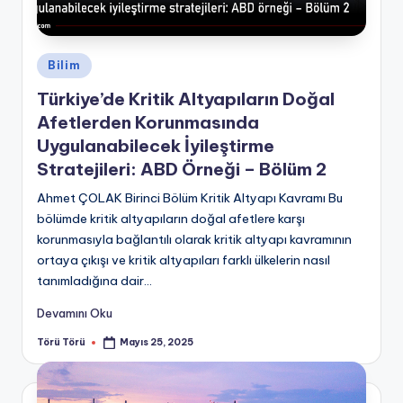
Posted
Bilim
in
Türkiye’de Kritik Altyapıların Doğal
Afetlerden Korunmasında
Uygulanabilecek İyileştirme
Stratejileri: ABD Örneği – Bölüm 2
Ahmet ÇOLAK Birinci Bölüm Kritik Altyapı Kavramı Bu
bölümde kritik altyapıların doğal afetlere karşı
korunmasıyla bağlantılı olarak kritik altyapı kavramının
ortaya çıkışı ve kritik altyapıları farklı ülkelerin nasıl
tanımladığına dair...
Devamını Oku
Törü Törü
Mayıs 25, 2025
Posted
by