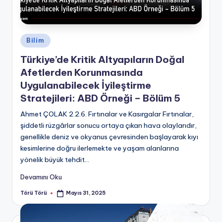
Posted
Bilim
in
Türkiye’de Kritik Altyapıların Doğal
Afetlerden Korunmasında
Uygulanabilecek İyileştirme
Stratejileri: ABD Örneği – Bölüm 5
Ahmet ÇOLAK 2.2.6. Fırtınalar ve Kasırgalar Fırtınalar,
şiddetli rüzgârlar sonucu ortaya çıkan hava olaylarıdır,
genellikle deniz ve okyanus çevresinden başlayarak kıyı
kesimlerine doğru ilerlemekte ve yaşam alanlarına
yönelik büyük tehdit...
Devamını Oku
Törü Törü
Mayıs 31, 2025
Posted
by