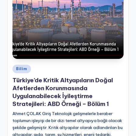
Posted
Bilim
in
Türkiye’de Kritik Altyapıların Doğal
Afetlerden Korunmasında
Uygulanabilecek İyileştirme
Stratejileri: ABD Örneği – Bölüm 1
Ahmet ÇOLAK Giriş Teknolojik gelişmelerle beraber
toplumun işleyişi de bir dizi temel altyapıya bağlı olacak
şekilde gelişmiştir. Kritik altyapılar olarak adlandırılan bu
altyapılar; gıda, tarım, su hizmetleri, enerji tedariki,