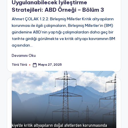
Uygulanabilecek İyileştirme
Stratejileri: ABD Örneği – Bölüm 3
Ahmet ÇOLAK 1.2.2. Birleşmiş Milletler Kritik altyapıların
korunması ile ilgili çalışmaların, Birleşmiş Milletler’in (BM)
gündemine ABD’nin yaptığı çalışmalardan daha geç bir
tarihte girdiği görülmekte ve kritik altyapı kavramının BM
açısından...
Devamını Oku
Törü Törü
Mayıs 27, 2025
Posted
by