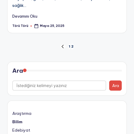
sağlık...
Devamını Oku
Törü Törü
Mayıs 25, 2025
Posted
by
Yazı
1
2
PREVIOUS
PAGE
sayfalaması
Ara
Ara
Araştırma
Bilim
Edebiyat