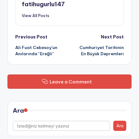
fatihugurlu147
View All Posts
Post
Previous Post
Next Post
Ali Fuat Cebesoy’un
Cumhuriyet Tarihinin
navigation
Anılarında “Ereğli”
En Büyük Depremleri
Leave a Comment
Ara
Ara