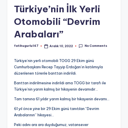
Türkiye’nin İlk Yerli
Otomobili “Devrim
Arabaları”
No Comments
fatihugurlu147
Aralık 10, 2022
Posted
by
Türkiye’nin yerli otomobili TOGG 29 Ekim günü
Cumhurbaşkanı Recep Tayyip Erdoğan’ın katılımıyla
düzenlenen törenle banttan indirildi.
Banttan indirilmesine indirildi ama TOGG bir tarafı ile
Türkiye’nin yarım kalmış bir hikayenin devamıdır…
Tam tamına 61 yıldır yarım kalmış bir hikayenin devamı…
61 yıl önce yine bir 29 Ekim günü tanıtılan “Devrim
Arabalarının” hikayesi…
Peki adını ara ara duyduğumuz, vatansever