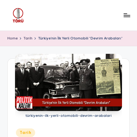
Skip
to
T
content
Ö
Home
Tarih
Türkiye’nin İlk Yerli Otomobili “Devrim Arabaları”
R
Ü
türkiyenin-ilk-yerli-otomobili-devrim-arabalari
Posted
Tarih
in