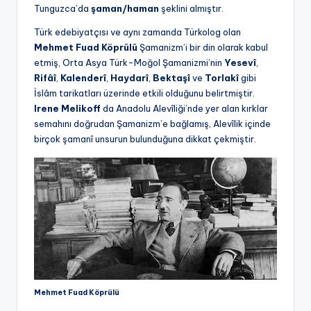
Tunguzca’da
şaman/haman
şeklini almıştır.
Türk edebiyatçısı ve aynı zamanda Türkolog olan
Mehmet Fuad Köprülü
Şamanizm’i bir din olarak kabul
etmiş, Orta Asya Türk-Moğol Şamanizmi’nin
Yesevî
,
Rifâî
,
Kalenderî
,
Haydarî
,
Bektaşî
ve
Torlakî
gibi
İslâm tarikatları üzerinde etkili olduğunu belirtmiştir.
Irene Melikoff
da Anadolu Alevîliği’nde yer alan kırklar
semahını doğrudan Şamanizm’e bağlamış, Alevîlik içinde
birçok şamanî unsurun bulunduğuna dikkat çekmiştir.
Mehmet Fuad Köprülü