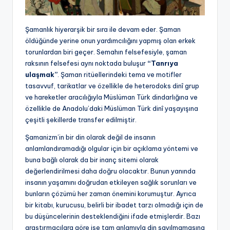
Şamanlık hiyerarşik bir sıra ile devam eder. Şaman
öldüğünde yerine onun yardımcılığını yapmış olan erkek
torunlardan biri geçer. Semahın felsefesiyle, şaman
raksının felsefesi aynı noktada buluşur
“Tanrıya
ulaşmak”
. Şaman ritüellerindeki tema ve motifler
tasavvuf, tarikatlar ve özellikle de heterodoks dinî grup
ve hareketler aracılığıyla Müslüman Türk dindarlığına ve
özellikle de Anadolu’daki Müslüman Türk dinî yaşayışına
çeşitli şekillerde transfer edilmiştir.
Şamanizm’in bir din olarak değil de insanın
anlamlandıramadığı olgular için bir açıklama yöntemi ve
buna bağlı olarak da bir inanç sitemi olarak
değerlendirilmesi daha doğru olacaktır. Bunun yanında
insanın yaşamını doğrudan etkileyen sağlık sorunları ve
bunların çözümü her zaman önemini korumuştur. Ayrıca
bir kitabı, kurucusu, belirli bir ibadet tarzı olmadığı için de
bu düşüncelerinin desteklendiğini ifade etmişlerdir. Bazı
araştırmacılara göre ise tam anlamıyla din sayılmamasına