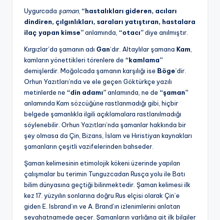
Uygurcada
şaman
,
“hastalıkları gideren, acıları
dindiren, çılgınlıkları, saraları yatıştıran, hastalara
ilaç yapan kimse”
anlamında,
“otacı”
diye anılmıştır.
Kırgızlar’da şamanın adı
Gan
‘dır. Altaylılar şamana
Kam
,
kamların yönettikleri törenlere de
“kamlama”
demişlerdir. Moğolcada şamanın karşılığı ise
Böge
’dir.
Orhun Yazıtları’nda ve ele geçen Göktürkçe yazılı
metinlerde ne
“din adamı”
anlamında, ne de
“şaman”
anlamında Kam sözcüğüne rastlanmadığı gibi, hiçbir
belgede şamanlıkla ilgili açıklamalara rastlanılmadığı
söylenebilir. Orhun Yazıtları’nda şamanlar hakkında bir
şey olmasa da Çin, Bizans, İslam ve Hıristiyan kaynakları
şamanların çeşitli vazifelerinden bahseder.
Şaman kelimesinin etimolojik kökeni üzerinde yapılan
çalışmalar bu terimin Tunguzcadan Rusça yolu ile Batı
bilim dünyasına geçtiği bilinmektedir. Şaman kelimesi ilk
kez 17. yüzyılın sonlarına doğru Rus elçisi olarak Çin’e
giden E. Isbrand’ın ve A. Brand’ın izlenimlerini anlatan
seyahatnamede geçer. Şamanların varlığına ait ilk bilgiler