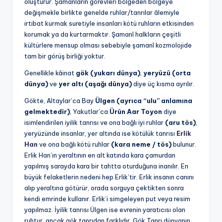
oluşturur. Şamanların görevleri bölgeden bölgeye
değişmekle birlikte genelde ruhlar/tanrılar âlemiyle
irtibat kurmak suretiyle insanları kötü ruhların etkisinden
korumak ya da kurtarmaktır. Şamanî halkların çeşitli
kültürlere mensup olması sebebiyle şamanî kozmolojide
tam bir görüş birliği yoktur.
Genellikle kâinat
gök (yukarı dünya)
,
yeryüzü (orta
dünya)
ve
yer altı (aşağı dünya)
diye üç kısma ayrılır.
Gökte, Altaylar’ca Bay
Ülgen
(ayrıca “ulu” anlamına
gelmektedir)
, Yakutlar’ca
Ürün Aar Toyon
diye
isimlendirilen iyilik tanrısı ve ona bağlı iyi ruhlar
(aru tös)
,
yeryüzünde insanlar, yer altında ise kötülük tanrısı
Erlik
Han
ve ona bağlı kötü ruhlar
(kara neme / tös)
bulunur.
Erlik Han’ın yeraltının en alt katında kara çamurdan
yapılmış sarayda kara bir tahtta oturduğuna inanılır. En
büyük felaketlerin nedeni hep Erlik’tir. Erlik insanın canını
alıp yeraltına götürür, orada sorguya çektikten sonra
kendi emrinde kullanır. Erlik’i simgeleyen put veya resim
yapılmaz. İyilik tanrısı Ülgen ise evrenin yaratıcısı olan
ruhtur, ancak gök tanrıdan farklıdır. Gök Tanrı dünyanın