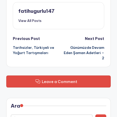
fatihugurlu147
View All Posts
Post
Previous Post
Next Post
Tarihsizler, Türkiyeli ve
Günümüzde Devam
navigation
Yoğurt Tartışmaları
Eden Şaman Adetleri –
2
Leave a Comment
Ara