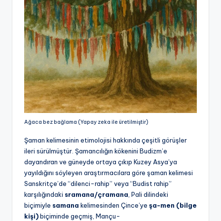
Ağaca bez bağlama (Yapay zeka ile üretilmiştir)
Şaman kelimesinin etimolojisi hakkında çeşitli görüşler
ileri sürülmüştür. Şamancılığın kökenini Budizm’e
dayandıran ve güneyde ortaya çıkıp Kuzey Asya’ya
yayıldığını söyleyen araştırmacılara göre şaman kelimesi
Sanskritçe’de “dilenci-rahip” veya “Budist rahip”
karşılığındaki
sramana/çramana
, Pali dilindeki
biçimiyle
samana
kelimesinden Çince’ye
şa-men
(bilge
kişi)
biçiminde geçmiş, Mançu-