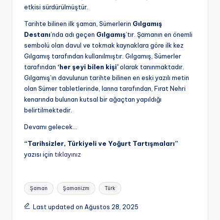
etkisi sürdürülmüştür.
Tarihte bilinen ilk şaman, Sümerlerin
Gılgamış
Destanı
’nda adı geçen
Gılgamış
’tır. Şamanın en önemli
sembolü olan davul ve tokmak kaynaklara göre ilk kez
Gılgamış tarafından kullanılmıştır. Gılgamış, Sümerler
tarafından
‘her şeyi bilen kişi’
olarak tanınmaktadır.
Gılgamış’ın davulunun tarihte bilinen en eski yazılı metin
olan Sümer tabletlerinde, Ianna tarafından, Fırat Nehri
kenarında bulunan kutsal bir ağaçtan yapıldığı
belirtilmektedir.
Devamı gelecek…
“Tarihsizler, Türkiyeli ve Yoğurt Tartışmaları”
yazısı için
tıklayınız
Tags:
Şaman
Şamanizm
Türk
Last updated on Ağustos 28, 2025