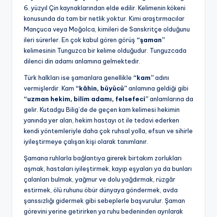
6. yüzyıl Çin kaynaklarından elde edilir. Kelimenin kökeni
konusunda da tam bir netlik yoktur. Kimi araştırmacılar
Mançuca veya Moğolca, kimileri de Sanskritçe olduğunu
ileri sürerler. En çok kabul gören görüş
“şaman”
kelimesinin Tunguzca bir kelime olduğudur. Tunguzcada
dilenci din adamı anlamına gelmektedir.
Türk halkları ise şamanlara genellikle
“kam”
adını
vermişlerdir. Kam
“kâhin, büyücü”
anlamına geldiği gibi
“uzman hekim, bilim adamı, felsefeci”
anlamlarına da
gelir. Kutadgu Bilig’de de geçen kam kelimesi hekimin
yanında yer alan, hekim hastayı ot ile tedavi ederken
kendi yöntemleriyle daha çok ruhsal yolla, efsun ve sihirle
iyileştirmeye çalışan kişi olarak tanımlanır.
Şamana ruhlarla bağlantıya girerek birtakım zorlukları
aşmak, hastaları iyileştirmek, kayıp eşyaları ya da bunları
çalanları bulmak, yağmur ve dolu yağdırmak, rüzgâr
estirmek, ölü ruhunu öbür dünyaya göndermek, avda
şanssızlığı gidermek gibi sebeplerle başvurulur. Şaman
görevini yerine getirirken ya ruhu bedeninden ayrılarak