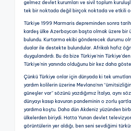
gelmez devlet kurumları ve sivil toplum kurul
tek bir noktada değil birçok noktada ve etkili olm
Türkiye 1999 Marmaris depreminden sonra tarihin
kardeş ülke Azerbaycan başta olmak üzere bir 
bulundu. Kurtarma ekibi gönderecek durumu olmay
dualar ile destekte bulundular. Afrikalı hafız ö
duygulandırdı. Bu da bize Türkiye’nin Türkiye’de
Türkiye’nin yanında olduğunu bir kez daha göste
Çünkü Türkiye onlar için dünyada ki tek umutlar
yardım kolilerin üzerine Mevlana’nın “ümitsizliği
güneşler var” sözünü yazdığımız İtalya, aynı sözü
dünyayı kasıp kavuran pandeminin o zorlu şartla
yardıma koştu. Daha dün Akdeniz yüzünden birbi
ülkelerden biriydi. Hatta Yunan devlet televizy
görüntülerin yer aldığı, ben seni sevdiğimi türkü