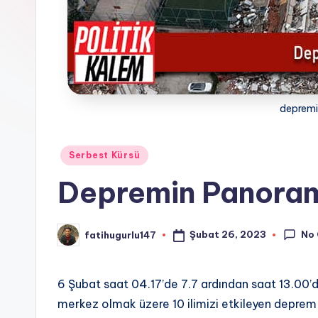
deprem
Posted
Serbest Kürsü
in
Depremin Panora
No
Şubat 26, 2023
fatihugurlu147
Posted
by
6 Şubat saat 04.17’de 7.7 ardından saat 13.0
merkez olmak üzere 10 ilimizi etkileyen deprem