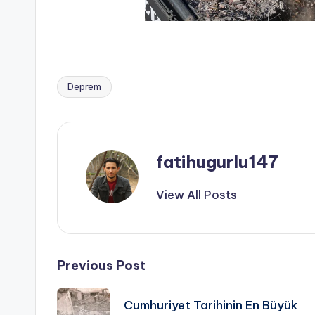
Deprem
Tags:
fatihugurlu147
View All Posts
Post
Previous Post
navigation
Cumhuriyet Tarihinin En Büyük