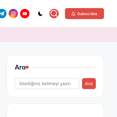
com
r.com
.me
instagram.com
youtube.com
Subscribe
Ara
Ara