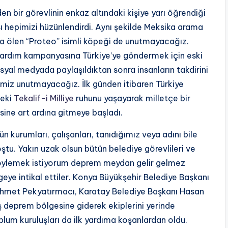
 bir görevlinin enkaz altındaki kişiye yarı öğrendiği
sı hepimizi hüzünlendirdi. Aynı şekilde Meksika arama
da ölen “Proteo” isimli köpeği de unutmayacağız.
ardım kampanyasına Türkiye’ye göndermek için eski
syal medyada paylaşıldıktan sonra insanların takdirini
rimiz unutmayacağız. İlk günden itibaren Türkiye
ceki
Tekalif-i Milliye
ruhunu yaşayarak milletçe bir
esine art ardına gitmeye başladı.
n kurumları, çalışanları, tanıdığımız veya adını bile
tu. Yakın uzak olsun bütün belediye görevlileri ve
n söylemek istiyorum deprem meydan gelir gelmez
eye intikal ettiler. Konya Büyükşehir Belediye Başkanı
 Ahmet Pekyatırmacı, Karatay Belediye Başkanı Hasan
 deprem bölgesine giderek ekiplerini yerinde
oplum kuruluşları da ilk yardıma koşanlardan oldu.