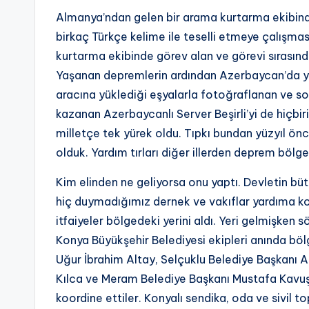
Almanya’ndan gelen bir arama kurtarma ekibinden
birkaç Türkçe kelime ile teselli etmeye çalışma
kurtarma ekibinde görev alan ve görevi sırasın
Yaşanan depremlerin ardından Azerbaycan’da y
aracına yüklediği eşyalarla fotoğraflanan ve so
kazanan Azerbaycanlı Server Beşirli’yi de hiçbi
milletçe tek yürek oldu. Tıpkı bundan yüzyıl ön
olduk. Yardım tırları diğer illerden deprem bölg
Kim elinden ne geliyorsa onu yaptı. Devletin bütü
hiç duymadığımız dernek ve vakıflar yardıma koş
itfaiyeler bölgedeki yerini aldı. Yeri gelmişke
Konya Büyükşehir Belediyesi ekipleri anında bölg
Uğur İbrahim Altay, Selçuklu Belediye Başkanı
Kılca ve Meram Belediye Başkanı Mustafa Kavuş
koordine ettiler. Konyalı sendika, oda ve sivil t