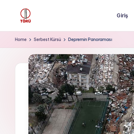
Giriş
Skip
to
T
content
Ö
Home
Serbest Kürsü
Depremin Panoraması
R
Ü