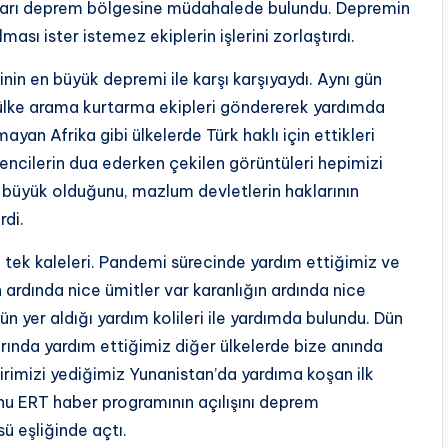
uşları deprem bölgesine müdahalede bulundu. Depremin
ası ister istemez ekiplerin işlerini zorlaştırdı.
in en büyük depremi ile karşı karşıyaydı. Aynı gün
ülke arama kurtarma ekipleri göndererek yardımda
an Afrika gibi ülkelerde Türk haklı için ettikleri
ğrencilerin dua ederken çekilen görüntüleri hepimizi
n büyük olduğunu, mazlum devletlerin haklarının
rdi.
ı tek kaleleri. Pandemi sürecinde yardım ettiğimiz ve
n ardında nice ümitler var karanlığın ardında nice
n yer aldığı yardım kolileri ile yardımda bulundu. Dün
rında yardım ettiğimiz diğer ülkelerde bize anında
rimizi yediğimiz Yunanistan’da yardıma koşan ilk
onu ERT haber programının açılışını deprem
sü eşliğinde açtı.