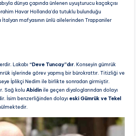
abıyla dünya çapında ünlenen uyuşturucu kaçakçısı
İbrahim Havar Hollanda’da tutuklu bulunduğu
a İtalyan mafyasının ünlü ailelerinden Trappaniler
erdir. Lakabı
“Deve Tuncay”dır
. Konseyin gümrük
rük işlerinde görev yapmış bir bürokrattır. Titizliği ve
seye İplikçi Nedim ile birlikte sonradan girmiştir.
ır. Sağ kolu
Abidin
ile geçen diyaloglarından dolayı
idir. İsim benzerliğinden dolayı
eski Gümrük ve Tekel
nülmektedir.