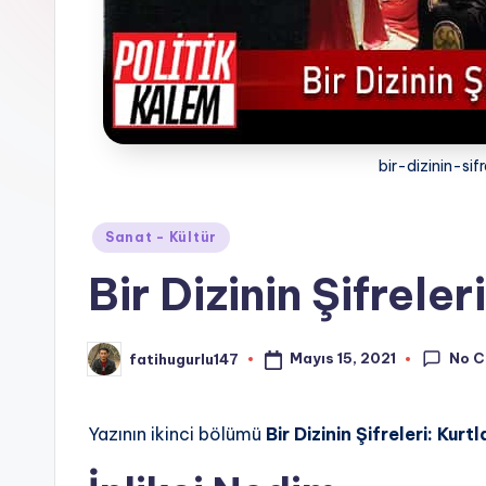
bir-dizinin-sif
Posted
Sanat - Kültür
in
Bir Dizinin Şifreler
No 
Mayıs 15, 2021
fatihugurlu147
Posted
by
Yazının ikinci bölümü
Bir Dizinin Şifreleri: Kurt