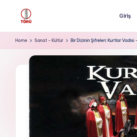
Giriş
Skip
to
T
content
Ö
Home
Sanat - Kültür
Bir Dizinin Şifreleri: Kurtlar Vadisi 
R
Ü