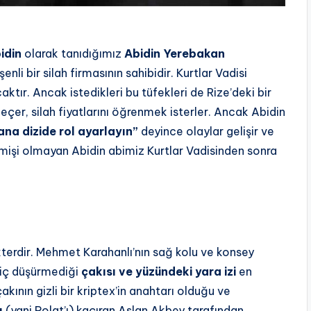
idin
olarak tanıdığımız
Abidin Yerebakan
nli bir silah firmasının sahibidir. Kurtlar Vadisi
aktır. Ancak istedikleri bu tüfekleri de Rize’deki bir
eçer, silah fiyatlarını öğrenmek isterler. Ancak Abidin
na dizide rol ayarlayın”
deyince olaylar gelişir ve
mişi olmayan Abidin abimiz Kurtlar Vadisinden sonra
terdir. Mehmet Karahanlı’nın sağ kolu ve konsey
 hiç düşürmediği
çakısı ve yüzündeki yara izi
en
 çakının gizli bir kriptex’in anahtarı olduğu ve
ı
(yani Polat’ı) kaçıran Aslan Akbey tarafından