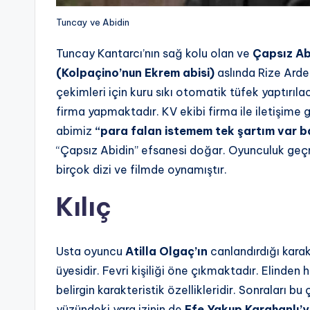
Tuncay ve Abidin
Tuncay Kantarcı’nın sağ kolu olan ve
Çapsız Ab
(Kolpaçino’nun Ekrem abisi)
aslında Rize Ardeşe
çekimleri için kuru sıkı otomatik tüfek yaptırılac
firma yapmaktadır. KV ekibi firma ile iletişime g
abimiz
“para falan istemem tek şartım var ba
“Çapsız Abidin” efsanesi doğar. Oyunculuk geç
birçok dizi ve filmde oynamıştır.
Kılıç
Usta oyuncu
Atilla Olgaç’ın
canlandırdığı karak
üyesidir. Fevri kişiliği öne çıkmaktadır. Elinden
belirgin karakteristik özellikleridir. Sonraları bu
yüzündeki yara izinin de
Efe Yakup Karahanlı’y