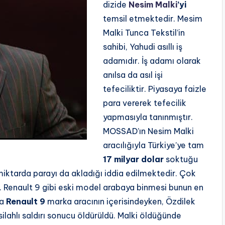
dizide
Nesim Malki
’yi
temsil etmektedir. Mesim
Malki Tunca Tekstil’in
sahibi, Yahudi asıllı iş
adamıdır. İş adamı olarak
anılsa da asıl işi
tefeciliktir. Piyasaya faizle
para vererek tefecilik
yapmasıyla tanınmıştır.
MOSSAD’ın Nesim Malki
aracılığıyla Türkiye’ye tam
17 milyar dolar
soktuğu
tarda parayı da akladığı iddia edilmektedir. Çok
. Renault 9 gibi eski model arabaya binmesi bunun en
da
Renault 9
marka aracının içerisindeyken, Özdilek
silahlı saldırı sonucu öldürüldü. Malki öldüğünde