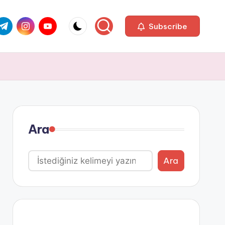
com
r.com
.me
instagram.com
youtube.com
Subscribe
Ara
Ara