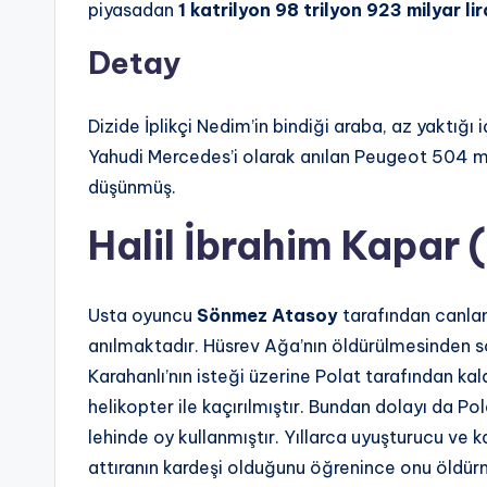
piyasadan
1 katrilyon 98 trilyon 923 milyar lir
Detay
Dizide İplikçi Nedim’in bindiği araba, az yaktığı 
Yahudi Mercedes’i olarak anılan Peugeot 504 mod
düşünmüş.
Halil İbrahim Kapar
(
Usta oyuncu
Sönmez Atasoy
tarafından canlan
anılmaktadır. Hüsrev Ağa’nın öldürülmesinden 
Karahanlı’nın isteği üzerine Polat tarafından ka
helikopter ile kaçırılmıştır. Bundan dolayı da Po
lehinde oy kullanmıştır. Yıllarca uyuşturucu ve ka
attıranın kardeşi olduğunu öğrenince onu öldür