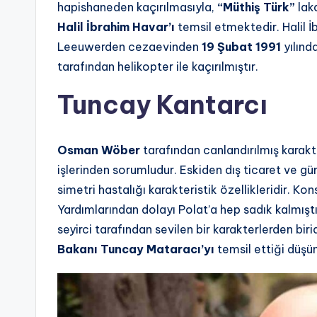
hapishaneden kaçırılmasıyla,
“Müthiş Türk”
lak
Halil İbrahim Havar’ı
temsil etmektedir. Halil 
Leeuwerden cezaevinden
19 Şubat 1991
yılınd
tarafından helikopter ile kaçırılmıştır.
Tuncay Kantarcı
Osman Wöber
tarafından canlandırılmış karakt
işlerinden sorumludur. Eskiden dış ticaret ve güm
simetri hastalığı karakteristik özellikleridir. Kon
Yardımlarından dolayı Polat’a hep sadık kalmışt
seyirci tarafından sevilen bir karakterlerden bir
Bakanı Tuncay Mataracı’yı
temsil ettiği düşü